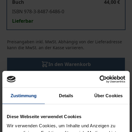
Buch
44,00 €
ISBN 978-3-8487-6486-0
Lieferbar
Preisangaben inkl. MwSt. Abhängig von der Lieferadresse
kann die MwSt. an der Kasse variieren.
In den Warenkorb
Zur Wunschliste hinzufügen
Hinweise zu Versandkosten
Zustimmung
Details
Über Cookies
Beschreibung
Diese Webseite verwendet Cookies
Wir verwenden Cookies, um Inhalte und Anzeigen zu
Die umfassend aktualisierte Textsammlung zum