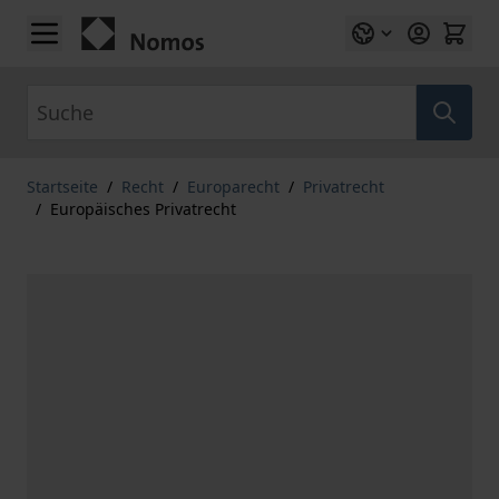
Zum Inhalt springen
Suche
Startseite
/
Recht
/
Europarecht
/
Privatrecht
/
Europäisches Privatrecht