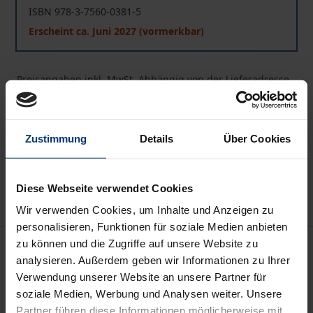
ISBN 978-3-7560-0381-5
Erscheint ca. Juni 2027 (vormerkbar)
Preisangaben inkl. MwSt. Abhängig von der Lieferadresse
kann die MwSt. an der Kasse variieren.
In den Warenkorb
Zustimmung
Details
Über Cookies
Zur Wunschliste hinzufügen
Hinweise zu Versandkosten
Diese Webseite verwendet Cookies
Wir verwenden Cookies, um Inhalte und Anzeigen zu
personalisieren, Funktionen für soziale Medien anbieten
Beschreibung
zu können und die Zugriffe auf unsere Website zu
analysieren. Außerdem geben wir Informationen zu Ihrer
Verwendung unserer Website an unsere Partner für
Das Lehrbuch bietet eine vollständige Darstellung
soziale Medien, Werbung und Analysen weiter. Unsere
des europäischen Vertragsrechts. Unter Einschluss
Partner führen diese Informationen möglicherweise mit