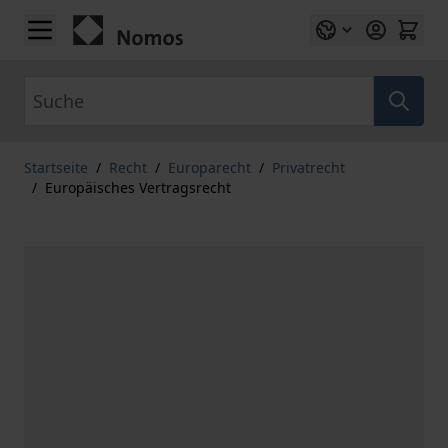
Zum Inhalt springen
Suche
Startseite
/
Recht
/
Europarecht
/
Privatrecht
/
Europäisches Vertragsrecht