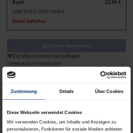
Buch
22,00 €
ISBN 978-3-7890-1804-6
Nicht lieferbar
In den Warenkorb
Zur Wunschliste hinzufügen
Hinweise zu Versandkosten
Zustimmung
Details
Über Cookies
Bibliografische Angaben
Diese Webseite verwendet Cookies
Auflage
1
Wir verwenden Cookies, um Inhalte und Anzeigen zu
personalisieren, Funktionen für soziale Medien anbieten