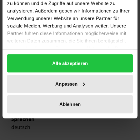
ISBN
zu können und die Zugriffe auf unsere Website zu
analysieren. Außerdem geben wir Informationen zu Ihrer
978-3-7890-1804-6
Verwendung unserer Website an unsere Partner für
soziale Medien, Werbung und Analysen weiter. Unsere
Erscheinungsdatum
Partner führen diese Informationen möglicherweise mit
02.11.1989
weiteren Daten zusammen, die Sie ihnen bereitgestellt
haben oder die sie im Rahmen Ihrer Nutzung der Dienste
Erscheinungsjahr
gesammelt haben.
1989
Alle akzeptieren
Verlag
Nomos
Anpassen
Ausgabeart
Softcover
Ablehnen
Sprachen
deutsch