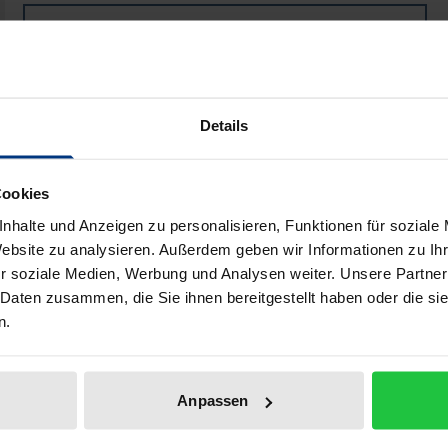
Buch
43,00 €
ISBN 978-3-7890-7778-4
Nicht lieferbar
Details
In den Warenkorb
Zur Wunschliste hinzufü
Cookies
Hinweise zu Versandkosten
nhalte und Anzeigen zu personalisieren, Funktionen für soziale
Website zu analysieren. Außerdem geben wir Informationen zu I
r soziale Medien, Werbung und Analysen weiter. Unsere Partner
 Daten zusammen, die Sie ihnen bereitgestellt haben oder die s
Bibliografische Angaben
n.
nwiefern es einen Zusammenhang zwischen dem unterentwic
Anpassen
. Es soll untersucht werden, wie die politischen, wirtschaf