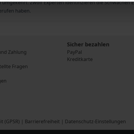
gekehrt. Zwölf Experten identifizieren die Schwächen Eu
erufen haben.
Sicher bezahlen
und Zahlung
PayPal
Kreditkarte
tellte Fragen
gen
it (GPSR)
|
Barrierefreiheit
|
Datenschutz-Einstellungen