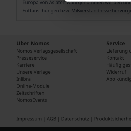
Europa von Asiaten wahrgenommen werden und um
Enttäuschungen bzw. Mißverständnisse hervorg
Über Nomos
Service
Nomos Verlagsgesellschaft
Lieferung 
Presseservice
Kontakt
Karriere
Häufig ges
Unsere Verlage
Widerruf
Inlibra
Abo kündi
Online-Module
Zeitschriften
NomosEvents
Impressum
|
AGB
|
Datenschutz
|
Produktsicherhe