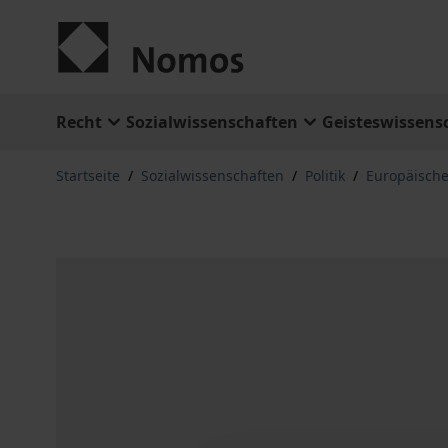
Zum Inhalt springen
Recht
Sozialwissenschaften
Geisteswissens
Startseite
/
Sozialwissenschaften
/
Politik
/
Europäische