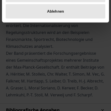
Ingenieure. Die Bemühungen um europaweite
Regulierung werden aus den Blickwinkeln des
Ablehnen
Sozialrechts, Strafrechts und service publique
erörtert. Die Internationalisierung von
Regelungsstrukturen wird an den Beispielen
Finanzmärkte, Sportrecht, Biotechnologie und
Klimaschutzes analysiert.
Der Band präsentiert die Forschungsergebnisse
eines Gemeinschaftsprojektes mehrerer Institute
der Max-Planck-Gesellschaft. Er enthält Beiträge von
A. Héritier, M. Stolleis, Chr. Walter, T. Simon, M. Vec, G.
Falkner, M. Hartlapp, S. Leiber, O. Treib, H.-J. Albrecht,
A. Graser, L. Moral Soriano, D. Kerwer, F. Becker, D.
Lehmkuhl, P.-T. Stoll, M. Verweij und F. Scharpf.
Bibliografische Angaben