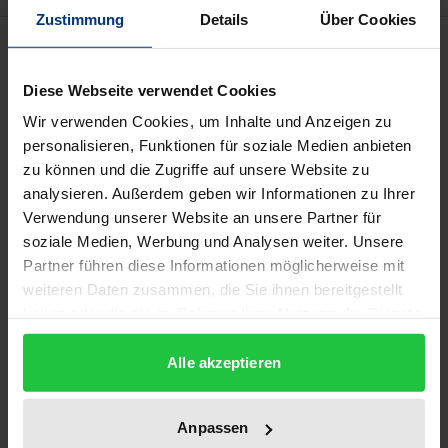
Zustimmung
Details
Über Cookies
Beschreibung
Diese Webseite verwendet Cookies
Der Prozess der Internationalisierung und
Wir verwenden Cookies, um Inhalte und Anzeigen zu
Europäisierung hat zur Herausbildung von
personalisieren, Funktionen für soziale Medien anbieten
Regulierungsformen geführt, die über
zu können und die Zugriffe auf unsere Website zu
Staatsgrenzen, Regierungsebenen und die
analysieren. Außerdem geben wir Informationen zu Ihrer
Unterscheidung des Öffentlichen vom Privaten
Verwendung unserer Website an unsere Partner für
hinweggehen. Die Frage nach den Konsequenzen
soziale Medien, Werbung und Analysen weiter. Unsere
Partner führen diese Informationen möglicherweise mit
des Phänomens der Globalisierung für rechtliche
weiteren Daten zusammen, die Sie ihnen bereitgestellt
wie für politische Regelungsstrukturen und -ebenen
haben oder die sie im Rahmen Ihrer Nutzung der Dienste
wird in dem Band näher untersucht.
gesammelt haben.
Erste Antworten auf die Frage, was nach dem
Alle akzeptieren
Nationalstaat kommen kann, folgen beispielhaft aus
Rechtsgeschichte, Verfassungsrecht,
Anpassen
Institutionenökonomie und dem Standesrecht der