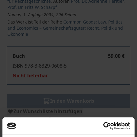
für Rechtsgeschichte
,
Autoren
Prof. Dr. Adrienne Héritier
,
Prof. Dr. Fritz W. Scharpf
Nomos, 1. Auflage 2004, 296 Seiten
Das Werk ist Teil der Reihe
Common Goods: Law, Politics
and Economics – Gemeinschaftsgüter: Recht, Politik und
Ökonomie
Buch
59,00 €
ISBN 978-3-8329-0608-5
Nicht lieferbar
In den Warenkorb
Zur Wunschliste hinzufügen
Hinweise zu Versandkosten