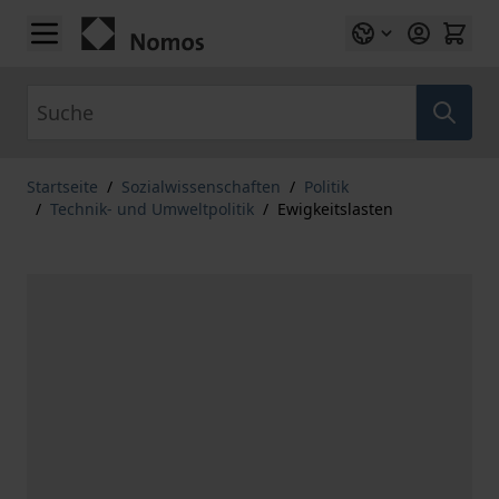
Zum Inhalt springen
Suche
Startseite
/
Sozialwissenschaften
/
Politik
/
Technik- und Umweltpolitik
/
Ewigkeitslasten