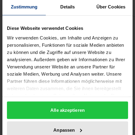
Zustimmung
Details
Über Cookies
Beschreibung
Diese Webseite verwendet Cookies
Wir verwenden Cookies, um Inhalte und Anzeigen zu
Das Problem wird die Menschheit eine unvorstellbar
personalisieren, Funktionen für soziale Medien anbieten
lange Zeit beschäftigen. Was nur wenige
zu können und die Zugriffe auf unsere Website zu
Generationen an hochradioaktiven Abfällen
analysieren. Außerdem geben wir Informationen zu Ihrer
Verwendung unserer Website an unsere Partner für
produziert haben, müssen tausende Generationen
soziale Medien, Werbung und Analysen weiter. Unsere
nach uns von der Umwelt möglichst sicher
Partner führen diese Informationen möglicherweise mit
abschotten. Weltweit ist noch kein einziges
weiteren Daten zusammen, die Sie ihnen bereitgestellt
„Endlager“ in Betrieb. Das große Aufräumen wird
haben oder die sie im Rahmen Ihrer Nutzung der Dienste
anhaltend ignoriert, vertagt oder verhindert. Warum
gesammelt haben.
war die Standortsuche bisher vergeblich? Können
Alle akzeptieren
ertüchtigte Zwischenlager die Situation
entschärfen? Achim Brunnengräber gibt in dieser
Anpassen