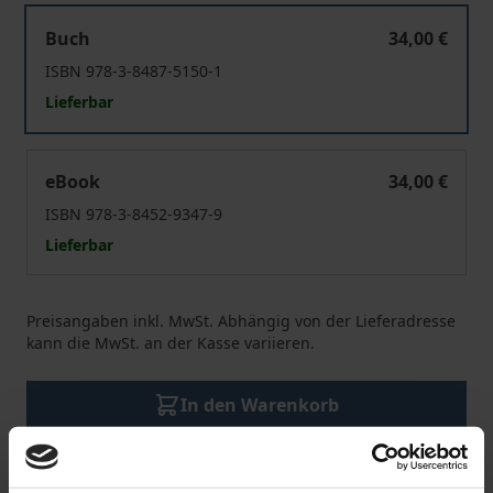
Ewigkeitslasten
Buch
34,00 €
ISBN 978-3-8487-5150-1
Lieferbar
Ewigkeitslasten
eBook
34,00 €
ISBN 978-3-8452-9347-9
Lieferbar
Preisangaben inkl. MwSt. Abhängig von der Lieferadresse
kann die MwSt. an der Kasse variieren.
In den Warenkorb
Zur Wunschliste hinzufügen
Hinweise zu Versandkosten