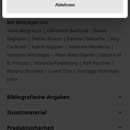
Ablehnen
harmonisiert werden sollte.
Mit Beiträgen von
Silvia Allegrezza | Géraldine Bachoué | Basak
Baglayan | Stefan Braum | Fatima Chaouche | Jörg
Gerkrath | Katrin Kappler | Séverine Menétrey |
Valsamis Mitsilegas | Adan Nieto Martin | Sandra M.
B. Picicuto | Maitena Poelemans | Ralf Poscher |
Rosaria Sicurella | Li-ann Thio | Santiago Wortman
Jofre
Bibliografische Angaben
Zusatzmaterial
Produktsicherheit