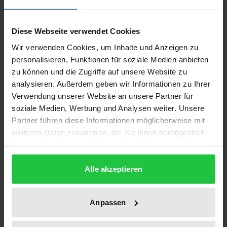
Diese Webseite verwendet Cookies
Wir verwenden Cookies, um Inhalte und Anzeigen zu
Beschreibung
personalisieren, Funktionen für soziale Medien anbieten
zu können und die Zugriffe auf unsere Website zu
Welche Auswirkungen hat die
analysieren. Außerdem geben wir Informationen zu Ihrer
Pandemiebekämpfung auf rechtsstaatliche
Verwendung unserer Website an unsere Partner für
soziale Medien, Werbung und Analysen weiter. Unsere
Grundprinzipien und auf die verschiedenen
Partner führen diese Informationen möglicherweise mit
Systemebenen des Rechts? Gibt es eine „Best
weiteren Daten zusammen, die Sie ihnen bereitgestellt
Practice“ in der Pandemiebekämpfung? Und lassen
haben oder die sie im Rahmen Ihrer Nutzung der Dienste
sich daraus Modelle für die rechtliche Regelung
gesammelt haben.
einer Pandemie ableiten? Die Beiträge versammeln
Alle akzeptieren
nationale Modelle der Pandemieregelung, leiten
daraus Empfehlungen für die jeweilige nationale
Anpassen
Gesetzgebung ab und untersuchen, inwieweit der
europäische Rechtsrahmen gestärkt oder gar