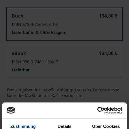
Experimental Law
Buch
134,00 €
ISBN 978-3-7560-0511-6
Lieferbar in 3-5 Werktagen
Experimental Law
eBook
134,00 €
ISBN 978-3-7489-3834-7
Lieferbar
Preisangaben inkl. MwSt. Abhängig von der Lieferadresse
kann die MwSt. an der Kasse variieren.
In den Warenkorb
Zur Wunschliste hinzufügen
Zustimmung
Details
Über Cookies
Hinweise zu Versandkosten