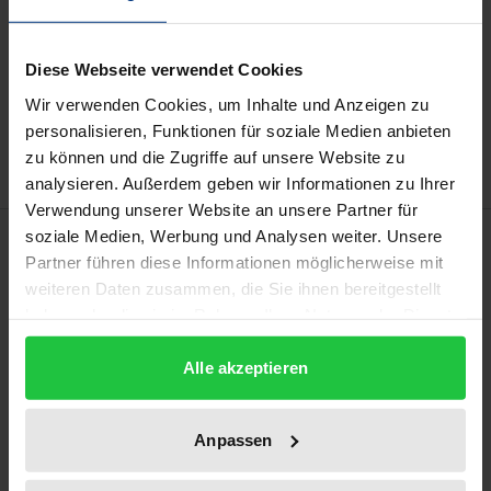
In den Warenkorb
Diese Webseite verwendet Cookies
Zur Wunschliste hinzufügen
Wir verwenden Cookies, um Inhalte und Anzeigen zu
Hinweise zu Versandkosten
personalisieren, Funktionen für soziale Medien anbieten
zu können und die Zugriffe auf unsere Website zu
analysieren. Außerdem geben wir Informationen zu Ihrer
Verwendung unserer Website an unsere Partner für
Beschreibung
soziale Medien, Werbung und Analysen weiter. Unsere
Partner führen diese Informationen möglicherweise mit
weiteren Daten zusammen, die Sie ihnen bereitgestellt
Heutzutage kontrollieren Facebook und co. immer
haben oder die sie im Rahmen Ihrer Nutzung der Dienste
mehr Aspekte des alltäglichen Lebens und der
gesammelt haben.
Wirtschaft. Dabei stellen ihre datengetriebenen
Alle akzeptieren
Geschäftsmodelle insbesondere das Kartellrecht vor
neue Herausforderungen. Vor diesem Hintergrund
Anpassen
untersucht das Buch das Zusammenspiel von
Kartell- und Datenschutzrecht im europäischen