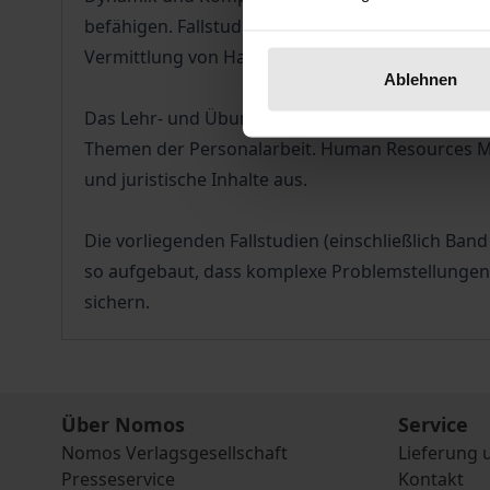
befähigen. Fallstudien sind hervorragend geeign
Vermittlung von Handlungsorientierung dar.
Ablehnen
Das Lehr- und Übungsbuch zum Human Resources 
Themen der Personalarbeit. Human Resources Man
und juristische Inhalte aus.
Die vorliegenden Fallstudien (einschließlich Band
so aufgebaut, dass komplexe Problemstellungen 
sichern.
Über Nomos
Service
Nomos Verlagsgesellschaft
Lieferung 
Presseservice
Kontakt