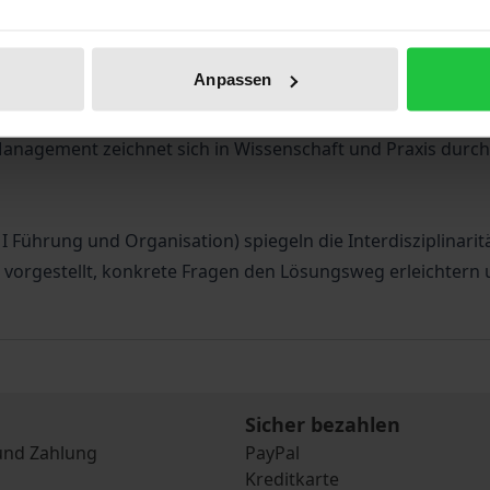
et, komplexe Zusammenhänge zu vermitteln. Sie stellen ein
Anpassen
Management, Band II Personalwirtschaft und Personalentw
agement zeichnet sich in Wissenschaft und Praxis durch be
 I Führung und Organisation) spiegeln die Interdisziplinaritä
vorgestellt, konkrete Fragen den Lösungsweg erleichtern 
Sicher bezahlen
und Zahlung
PayPal
Kreditkarte