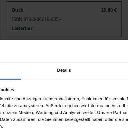
Buch
29,80 €
ISBN 978-3-86618-635-4
Lieferbar
Preisangaben inkl. MwSt. Abhängig von der Lieferadresse kann
In den Warenkorb
Zur Wunschliste hinzufü
Details
Hinweise zu Versandkosten
Cookies
nhalte und Anzeigen zu personalisieren, Funktionen für soziale
Bibliografische Angaben
Website zu analysieren. Außerdem geben wir Informationen zu I
r soziale Medien, Werbung und Analysen weiter. Unsere Partner
 Daten zusammen, die Sie ihnen bereitgestellt haben oder die s
n.
ältigt werden. Ziel ist es, Handlungsrelevantes Wissen 