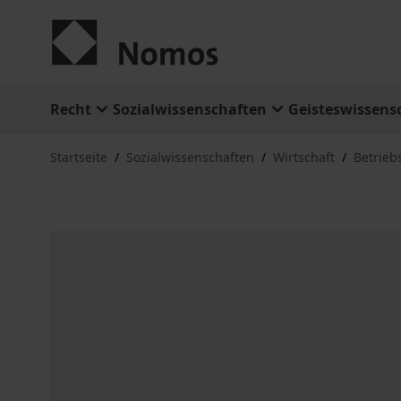
Zum Inhalt springen
Recht
Sozialwissenschaften
Geisteswissens
Startseite
/
Sozialwissenschaften
/
Wirtschaft
/
Betrieb