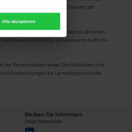
 leistungsfähiges didaktisches Element der
Alle akzeptieren
icklung, umfasst 16 Fallstudien zu aktuellen
triebswirtschaftliche, sozialwissenschaftliche
t der Personalarbeit wider. Die Fallstudien sind
und Musterlösungen die Lernerfolgskontrolle
Bleiben Sie informiert
Shop-Newsletter