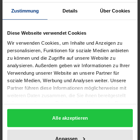
In den Warenkorb
Zur Wunschliste hinzufügen
Zustimmung
Details
Über Cookies
Hinweise zu Versandkosten
Diese Webseite verwendet Cookies
Wir verwenden Cookies, um Inhalte und Anzeigen zu
Beschreibung
personalisieren, Funktionen für soziale Medien anbieten
zu können und die Zugriffe auf unsere Website zu
analysieren. Außerdem geben wir Informationen zu Ihrer
Rechtskräftige Fehlentscheidungen sind ein tief
Verwendung unserer Website an unsere Partner für
reichendes Unrecht und werden in Deutschland
soziale Medien, Werbung und Analysen weiter. Unsere
immer noch getroffen. Die letzten empirischen
Partner führen diese Informationen möglicherweise mit
deutschen Untersuchungen dazu fanden in den
weiteren Daten zusammen, die Sie ihnen bereitgestellt
haben oder die sie im Rahmen Ihrer Nutzung der Dienste
50er- bis 70er-Jahren statt. Die vorliegende Arbeit ist
gesammelt haben.
eine aktuelle Untersuchung von Fehlentscheidungen
Alle akzeptieren
in Strafprozessen im Hinblick auf Häufigkeit und
Risikofaktoren, um Möglichkeiten zur Vermeidung
zu entwickeln. Es wurden drei methodische Ansätze
Anpassen