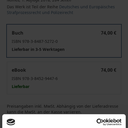
Das Werk ist Teil der Reihe
Deutsches und Europäisches
Strafprozessrecht und Polizeirecht
Fehlentscheidungen in der Justiz
Buch
74,00 €
ISBN 978-3-8487-5272-0
Lieferbar in 3-5 Werktagen
Fehlentscheidungen in der Justiz
eBook
74,00 €
ISBN 978-3-8452-9447-6
Lieferbar
Preisangaben inkl. MwSt. Abhängig von der Lieferadresse
kann die MwSt. an der Kasse variieren.