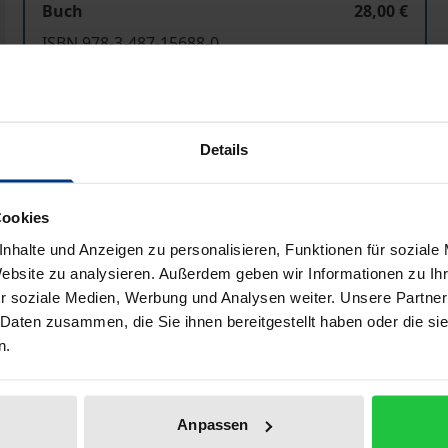
Buch
28,00 €
ISBN 978-3-487-15688-0
Lieferbar
Preisangaben inkl. MwSt. Abhängig von der Lieferadresse kann
Details
In den Warenkorb
Zur Wunschliste hinzufü
Cookies
Hinweise zu Versandkosten
nhalte und Anzeigen zu personalisieren, Funktionen für soziale
Website zu analysieren. Außerdem geben wir Informationen zu I
r soziale Medien, Werbung und Analysen weiter. Unsere Partner
 Daten zusammen, die Sie ihnen bereitgestellt haben oder die s
Bibliografische Angaben
n.
 zurück auf ein Symposion „Mendelssohn-Rezeption im 20.
Anpassen