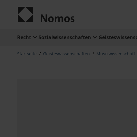
Zum Inhalt springen
Recht
Sozialwissenschaften
Geisteswissens
Startseite
/
Geisteswissenschaften
/
Musikwissenschaft