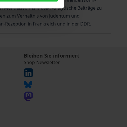
de Auseinandersetzung mit der Mendelssohn-
on Mendelssohns Musik. Analytische Beiträge zu
ten zum Verhältnis von Judentum und
n-Rezeption in Frankreich und in der DDR.
Bleiben Sie informiert
Shop-Newsletter