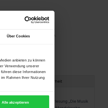
 die MwSt. an der Kasse variieren.
Über Cookies
gen
 Medien anbieten zu können
hrer Verwendung unserer
 führen diese Informationen
ie im Rahmen Ihrer Nutzung
Produktsicherheit
 Jahrhundert“ und die Ringvorlesung „Die Musik
Alle akzeptieren