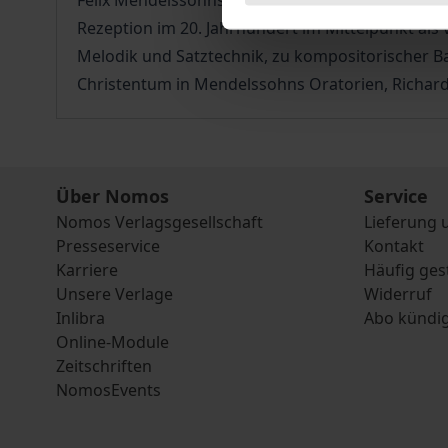
Felix Mendelssohns“ an der Hochschule für Mus
Rezeption im 20. Jahrhundert im Mittelpunkt als
Melodik und Satztechnik, zu kompositorischer 
Christentum in Mendelssohns Oratorien, Richard
Über Nomos
Service
Nomos Verlagsgesellschaft
Lieferung 
Presseservice
Kontakt
Karriere
Häufig ges
Unsere Verlage
Widerruf
Inlibra
Abo kündi
Online-Module
Zeitschriften
NomosEvents