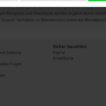
ik und Theater Rostock. Dabei steht weniger die umfassen
 vielmehr bislang eher unbeachtete Apekte der Rezeption v
Bach-Rezeption und Chormusik werden ergänzt durch Arbei
 Strauss’ Verhältnis zu Mendelssohn sowie der Mendelssoh
Sicher bezahlen
und Zahlung
PayPal
Kreditkarte
tellte Fragen
gen