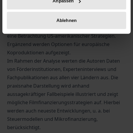
Anpassen
eine komparative Perspektive ein: spezifische
Finanzierungsinstrumente in Deutschland,
Frankreich und Großbritannien werden
Ablehnen
vergleichend dargestellt, erstmalig erweitert um
eine Betrachtung US-amerikanischer Strategien.
Ergänzend werden Optionen für europäische
Koproduktionen aufgezeigt.
Im Rahmen der Analyse werten die Autoren Daten
von Förderinstitutionen, Experteninterviews und
Fachpublikationen aus allen vier Ländern aus. Die
praxisnahe Darstellung wird anhand
aussagekräftiger Fallbeispiele illustriert und zeigt
mögliche Filmfinanzierungsstrategien auf. Hierbei
werden auch neueste Entwicklungen, u. a. bei
Steuermodellen und Mikrofinanzierung,
berücksichtigt.