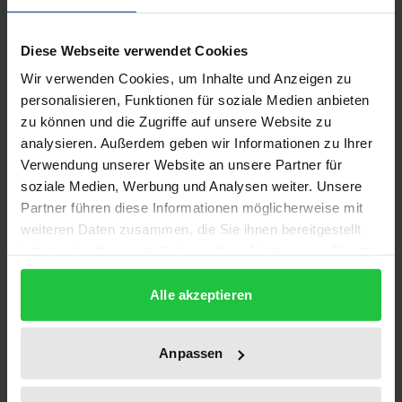
Die globale Finanzkrise 2007 fand ihren Ausdruck
Diese Webseite verwendet Cookies
zunächst in der Bankenkrise. Dadurch wurde die
Wir verwenden Cookies, um Inhalte und Anzeigen zu
Ausbreitung dieser auf andere Branchen
personalisieren, Funktionen für soziale Medien anbieten
unumgänglich. Diese Krise machte
zu können und die Zugriffe auf unsere Website zu
unmissverständlich klar, dass der Ausschluss von
analysieren. Außerdem geben wir Informationen zu Ihrer
Moral und Ethik im traditionellen Verständnis von
Verwendung unserer Website an unsere Partner für
Finanzen nicht mehr zu halten ist. Gefragt wird
soziale Medien, Werbung und Analysen weiter. Unsere
danach: Ist Ethik im Finanzbereich denkbar?
Partner führen diese Informationen möglicherweise mit
weiteren Daten zusammen, die Sie ihnen bereitgestellt
haben oder die sie im Rahmen Ihrer Nutzung der Dienste
Welche Normativitätsverständnisse im Bereich
gesammelt haben.
Finanzen sind begründbar? Welche
Alle akzeptieren
Implementationsansätze von Ethik und Finanzen
lassen sich von Theorie und Praxis ableiten? Diesen
Anpassen
Fragen widmeten sich die Referenten der 'Finance &
Ethics' Tagung, organisiert vom Internationalen