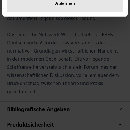
Hochschulinstitut Zittau und dem Deutschen
Ablehnen
Netzwerk Wirtschaftethik e.V. Dieser Band
dokumentiert Ergebnisse dieser Tagung.
Das Deutsche Netzwerk Wirtschaftsethik – EBEN
Deutschland e.V. fördert das Verständnis der
normativen Grundlagen wirtschaftlichen Handelns
in der modernen Gesellschaft. Die vorliegende
Schriftenreihe versteht sich als ein Forum, das der
wissenschaftlichen Diskussion, vor allem aber dem
Brückenschlag zwischen Theorie und Praxis
gewidmet ist.
Bibliografische Angaben
Produktsicherheit