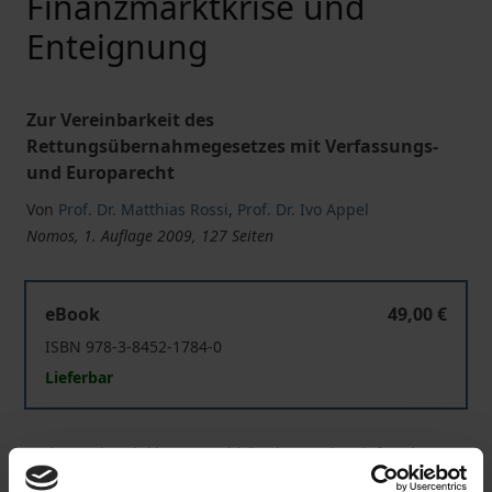
Finanzmarktkrise und
Enteignung
Zur Vereinbarkeit des
Rettungsübernahmegesetzes mit Verfassungs-
und Europarecht
Von
Prof. Dr. Matthias Rossi
,
Prof. Dr. Ivo Appel
Nomos, 1. Auflage 2009, 127 Seiten
Finanzmarktkrise und Enteignung
eBook
49,00 €
ISBN 978-3-8452-1784-0
Lieferbar
Preisangaben inkl. MwSt. Abhängig von der Lieferadresse
kann die MwSt. an der Kasse variieren.