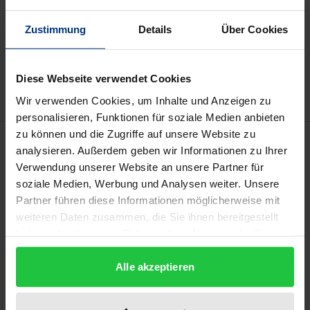
In den Warenkorb
Zustimmung
Details
Über Cookies
Zur Wunschliste hinzufügen
Hinweise zu Versandkosten
Diese Webseite verwendet Cookies
Wir verwenden Cookies, um Inhalte und Anzeigen zu
personalisieren, Funktionen für soziale Medien anbieten
zu können und die Zugriffe auf unsere Website zu
Beschreibung
analysieren. Außerdem geben wir Informationen zu Ihrer
Verwendung unserer Website an unsere Partner für
Außerordentliche wirtschaftliche Krisensituationen
soziale Medien, Werbung und Analysen weiter. Unsere
bedürfen außerordentlicher Maßnahmen. Aber wie
Partner führen diese Informationen möglicherweise mit
weiteren Daten zusammen, die Sie ihnen bereitgestellt
weit darf die Politik die verfassungsrechtlichen
haben oder die sie im Rahmen Ihrer Nutzung der Dienste
Grenzen in Krisenzeiten neu ausloten? Und
gesammelt haben.
rechtfertigt die Finanzmarktkrise auch die
Alle akzeptieren
Rettungsübernahme von Unternehmen des
Finanzsektors durch Enteignung, wie sie im Fall der