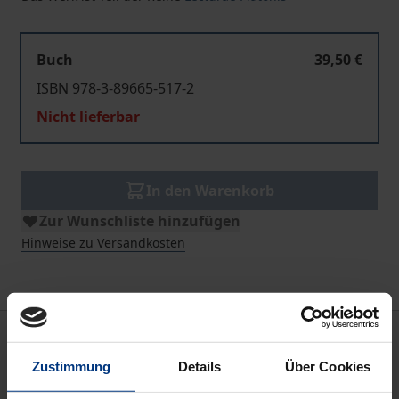
Buch
39,50 €
ISBN 978-3-89665-517-2
Nicht lieferbar
In den Warenkorb
Zur Wunschliste hinzufügen
Hinweise zu Versandkosten
Bibliografische Angaben
Zustimmung
Details
Über Cookies
Auflage