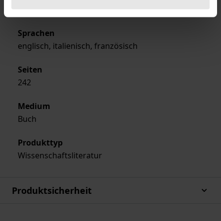
Hardcover
Sprachen
englisch, italienisch, französisch
Seiten
242
Medium
Buch
Produkttyp
Wissenschaftsliteratur
Produktsicherheit