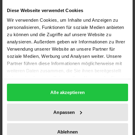
1
Diese Webseite verwendet Cookies
Wir verwenden Cookies, um Inhalte und Anzeigen zu
ISBN
personalisieren, Funktionen für soziale Medien anbieten
978-3-89665-517-2
zu können und die Zugriffe auf unsere Website zu
analysieren. Außerdem geben wir Informationen zu Ihrer
Untertitel
Verwendung unserer Website an unsere Partner für
Theaetetus, Sophist and Statesman
soziale Medien, Werbung und Analysen weiter. Unsere
Partner führen diese Informationen möglicherweise mit
Erscheinungsdatum
weiteren Daten zusammen, die Sie ihnen bereitgestellt
18.01.2010
haben oder die sie im Rahmen Ihrer Nutzung der Dienste
gesammelt haben.
Erscheinungsjahr
Alle akzeptieren
2010
Verlag
Anpassen
Academia
Ablehnen
Ausgabeart