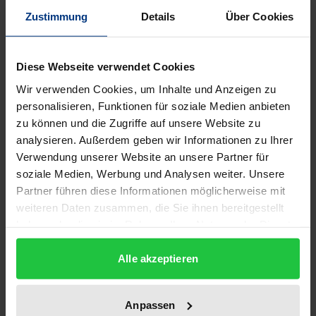
Zustimmung
Details
Über Cookies
Vor allem seit der zweiten Hälfte des 20.
Jahrhunderts hat die medizinische Forschung zur
Entwicklung einer Vielzahl von therapeutischen,
Diese Webseite verwendet Cookies
diagnostischen und präventiven Verfahren geführt.
Wir verwenden Cookies, um Inhalte und Anzeigen zu
Auch in der Pädiatrie hat dieser Fortschritt seinen
personalisieren, Funktionen für soziale Medien anbieten
Niederschlag gefunden. Dennoch fällt die Bilanz der
zu können und die Zugriffe auf unsere Website zu
Neuentwicklungen in diesem Bereich, verglichen mit
analysieren. Außerdem geben wir Informationen zu Ihrer
Verwendung unserer Website an unsere Partner für
anderen Gebieten der Medizin, deutlich
soziale Medien, Werbung und Analysen weiter. Unsere
bescheidener aus. Die Frage nach der ethischen
Partner führen diese Informationen möglicherweise mit
Vertretbarkeit von biomedizinischer Forschung mit
weiteren Daten zusammen, die Sie ihnen bereitgestellt
Minderjährigen stellt ein außerordentlich
haben oder die sie im Rahmen Ihrer Nutzung der Dienste
schwieriges Problem innerhalb der Forschungsethik
gesammelt haben.
dar und wird entsprechend seit langem intensiv
Alle akzeptieren
diskutiert. Die besondere Schwierigkeit des
Problems liegt darin begründet, dass zwei
Anpassen