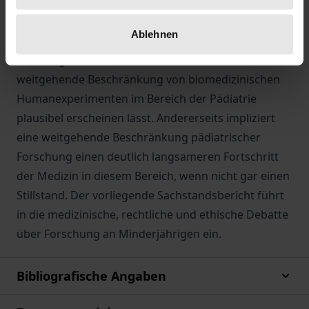
widerstreitende moralische Intuitionen
aufeinanderstoßen: Einerseits müssen
Ablehnen
Minderjährige als besonders schutzbedürftig gelten,
was ein generelles Verbot oder zumindest eine
weitgehende Beschränkung von biomedizinischen
Humanexperimenten im Bereich der Pädiatrie
plausibel erscheinen lässt. Andererseits impliziert
eine weitgehende Beschränkung pädiatrischer
Forschung einen deutlich langsameren Fortschritt
der Medizin in diesem Bereich, wenn nicht gar einen
Stillstand. Der vorliegende Sachstandsbericht führt
in die medizinische, rechtliche und ethische Debatte
über Forschung an Minderjährigen ein.
Bibliografische Angaben