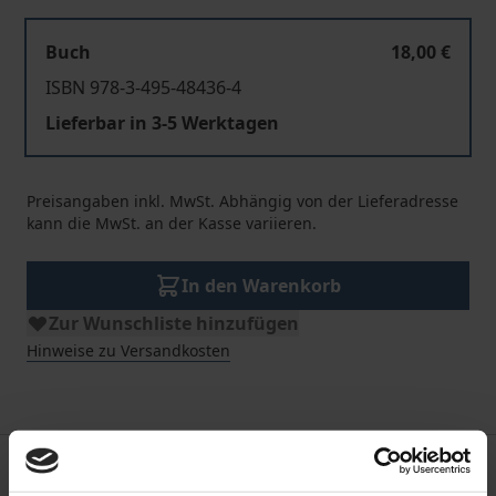
Buch
18,00 €
ISBN 978-3-495-48436-4
Lieferbar in 3-5 Werktagen
Preisangaben inkl. MwSt. Abhängig von der Lieferadresse
kann die MwSt. an der Kasse variieren.
In den Warenkorb
Zur Wunschliste hinzufügen
Hinweise zu Versandkosten
Beschreibung