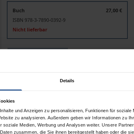
Buch
27,00 €
ISBN 978-3-7890-0392-9
Nicht lieferbar
In den Warenkorb
Zur Wunschliste hinzufü
Hinweise zu Versandkosten
Details
ben
Cookies
nhalte und Anzeigen zu personalisieren, Funktionen für soziale
Website zu analysieren. Außerdem geben wir Informationen zu I
r soziale Medien, Werbung und Analysen weiter. Unsere Partner
 Daten zusammen, die Sie ihnen bereitgestellt haben oder die s