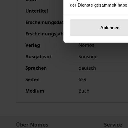
der Dienste gesammelt habe
Untertitel
Hauptgutachten II 197
Erscheinungsdatum
13.10.1978
Ablehnen
Erscheinungsjahr
1978
Verlag
Nomos
Ausgabeart
Sonstige
Sprachen
deutsch
Seiten
659
Medium
Buch
Über Nomos
Service