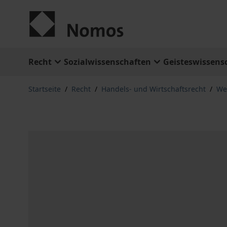
Zum Inhalt springen
Recht
Sozialwissenschaften
Geisteswissens
Startseite
/
Recht
/
Handels- und Wirtschaftsrecht
/
Wet