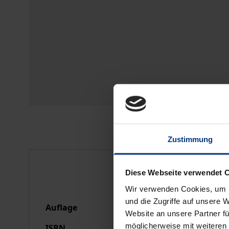
Zustimmung
Bibliografische Anga
Diese Webseite verwendet 
Wir verwenden Cookies, um I
und die Zugriffe auf unsere 
Auflage
1
Website an unsere Partner fü
möglicherweise mit weiteren
ISBN
978-3-7890-0392-9