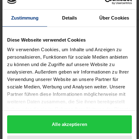
Zustimmung
Details
Über Cookies
Beschreibung
Diese Webseite verwendet Cookies
Das Werk dokumentiert ein Kolloquium vor allem
Wir verwenden Cookies, um Inhalte und Anzeigen zu
japanischer und deutscher Verfassungsrechtler
personalisieren, Funktionen für soziale Medien anbieten
über die Verfassungsgerichtsbarkeit in beiden
zu können und die Zugriffe auf unsere Website zu
analysieren. Außerdem geben wir Informationen zu Ihrer
Ländern mit vergleichenden Aspekten zu Österreich,
Verwendung unserer Website an unsere Partner für
Spanien, Korea und Taiwan. Das japanische Oberste
soziale Medien, Werbung und Analysen weiter. Unsere
Gericht übt als Revisionsgericht in konkreten
Partner führen diese Informationen möglicherweise mit
Streitigkeiten eine zurückhaltende
weiteren Daten zusammen, die Sie ihnen bereitgestellt
Verfassungsgerichtsbarkeit aus. Mangels
haben oder die sie im Rahmen Ihrer Nutzung der Dienste
einschlägigen Prozeßrechts und mit Rücksicht auf
gesammelt haben.
Alle akzeptieren
die Gewaltenteilung läßt sich das Oberste Gericht
nicht auf abstrakte Normenkontrollen ein, die nach