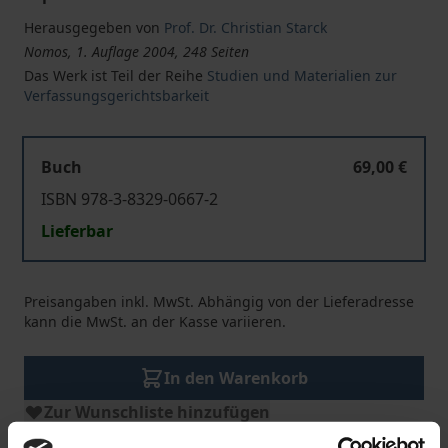
Herausgegeben von
Prof. Dr. Christian Starck
Nomos, 1. Auflage 2004, 248 Seiten
Das Werk ist Teil der Reihe
Studien und Materialien zur
Verfassungsgerichtsbarkeit
Buch
69,00 €
ISBN 978-3-8329-0667-2
Lieferbar
Preisangaben inkl. MwSt. Abhängig von der Lieferadresse
kann die MwSt. an der Kasse variieren.
In den Warenkorb
Zur Wunschliste hinzufügen
Hinweise zu Versandkosten