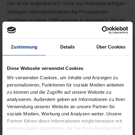
Der erste originäre (d.h. nicht aus fremdsprachigen
Vorlagen übersetzte) deutsche Prosaroman
erschien im Jahre 1509 anonym in Augsburg. Die im
16. Jahrhundert in fast allen europäischen Sprachen
übersetzte und später von den Romantikern
wiederentdeckte »hystoria« einer Patrizierfamilie
Zustimmung
Details
Über Cookies
stellt deren Schicksal unter dem Einfluß der Glück
wie Unglück austeilenden Göttin Fortuna dar:
Diese Webseite verwendet Cookies
Niedergang, Aufstieg und erneuter Fall der
Wir verwenden Cookies, um Inhalte und Anzeigen zu
innerhalb von drei Generationen agierenden
personalisieren, Funktionen für soziale Medien anbieten
Hauptfiguren bilden eine Drehung ihres
zu können und die Zugriffe auf unsere Website zu
Glücksrades ab.Vor dem faszinierenden
analysieren. Außerdem geben wir Informationen zu Ihrer
Hintergrund des Zeitalters der großen Reisen und
Verwendung unserer Website an unsere Partner für
der Epoche des Frühkapitalismus formuliert der
soziale Medien, Werbung und Analysen weiter. Unsere
Roman mit seinem auf Abschreckung angelegten
Partner führen diese Informationen möglicherweise mit
weiteren Daten zusammen, die Sie ihnen bereitgestellt
Schluß eine Grundfrage seiner Zeit. Auf welche