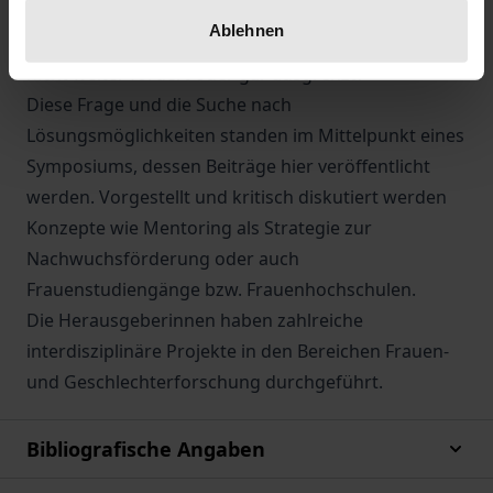
Was hat das deutsche Hochschulsystem an sich, daß
Ablehnen
es ein so großes Potential an Hochqualifizierten
nicht weiter fördert oder gar ausgrenzt?
Diese Frage und die Suche nach
Lösungsmöglichkeiten standen im Mittelpunkt eines
Symposiums, dessen Beiträge hier veröffentlicht
werden. Vorgestellt und kritisch diskutiert werden
Konzepte wie Mentoring als Strategie zur
Nachwuchsförderung oder auch
Frauenstudiengänge bzw. Frauenhochschulen.
Die Herausgeberinnen haben zahlreiche
interdisziplinäre Projekte in den Bereichen Frauen-
und Geschlechterforschung durchgeführt.
Bibliografische Angaben