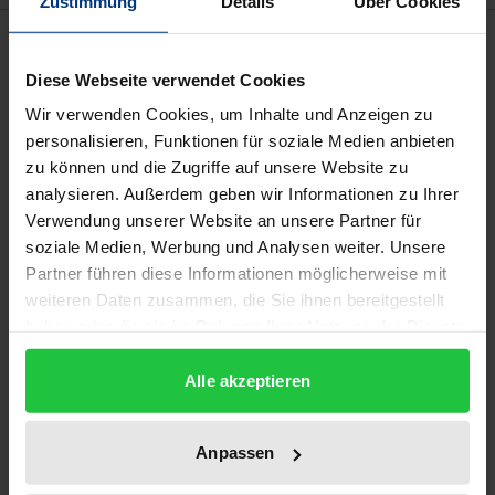
Zustimmung
Details
Über Cookies
Beschreibung
Diese Webseite verwendet Cookies
»Frauen müssen eigentlich nicht gefördert werden,
Wir verwenden Cookies, um Inhalte und Anzeigen zu
sie müssen vor allem enthindert werden.« Mit dieser
personalisieren, Funktionen für soziale Medien anbieten
provokativ verkürzten Forderung einer der
zu können und die Zugriffe auf unsere Website zu
analysieren. Außerdem geben wir Informationen zu Ihrer
Autorinnen lassen sich viele Probleme von Frauen an
Verwendung unserer Website an unsere Partner für
Hochschulen auf den Punkt bringen. Während sich
soziale Medien, Werbung und Analysen weiter. Unsere
in anderen Ländern Europas oder in den USA die
Partner führen diese Informationen möglicherweise mit
Anteile der Frauen in führenden Positionen in der
weiteren Daten zusammen, die Sie ihnen bereitgestellt
Wissenschaft stetig erhöhen, bleibt Deutschland mit
haben oder die sie im Rahmen Ihrer Nutzung der Dienste
einem Anteil von acht Prozent Professorinnen
gesammelt haben.
Alle akzeptieren
insgesamt Entwicklungsland. Obwohl die
Studentinnen mehr als 50% an den Erstsemestern
stellen, gehen nur etwa 30% der Doktortitel und 15%
Anpassen
der Habilitationen an Frauen.