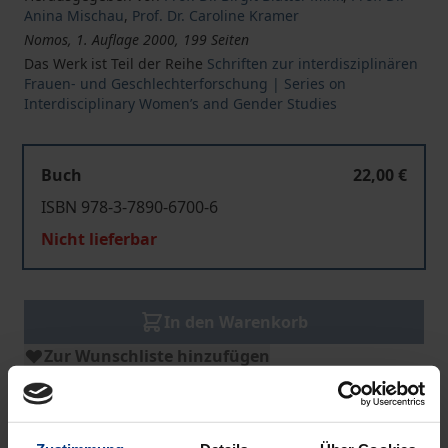
Anina Mischau
,
Prof. Dr. Caroline Kramer
Nomos, 1. Auflage 2000, 199 Seiten
Das Werk ist Teil der Reihe
Schriften zur interdisziplinären
Frauen- und Geschlechterforschung | Series on
Interdisciplinary Women’s and Gender Studies
Buch
22,00 €
ISBN 978-3-7890-6700-6
Nicht lieferbar
In den Warenkorb
Zur Wunschliste hinzufügen
Hinweise zu Versandkosten