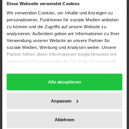
Diese Webseite verwendet Cookies
Wir verwenden Cookies, um Inhalte und Anzeigen zu
Beschreibung
personalisieren, Funktionen für soziale Medien anbieten
zu können und die Zugriffe auf unsere Website zu
analysieren. Außerdem geben wir Informationen zu Ihrer
Trotz aktueller Debatten über Determinismus und
Verwendung unserer Website an unsere Partner für
Freiheit ist der Sinn von Freiheit weit davon entfernt,
soziale Medien, Werbung und Analysen weiter. Unsere
ein klar umrissenes philosophisches Problem
Partner führen diese Informationen möglicherweise mit
darzustellen. Betrachtet man Versuche, menschliche
weiteren Daten zusammen, die Sie ihnen bereitgestellt
Freiheit erkenntnistheoretisch zu beweisen, und
haben oder die sie im Rahmen Ihrer Nutzung der Dienste
Diskussionen um die soziale Normierung von
gesammelt haben.
Alle akzeptieren
Freiheit, so ist selten klar, ob hier von einem
einheitlichen Phänomen die Rede ist. Aufgrund der
Komplexität der Debatten lässt sich die Freiheit nicht
Anpassen
einer einzelnen Teildisziplin der Philosophie
zuschreiben. Wer sich auf eine Definition oder einen
Ablehnen
Bestimmungsversuch des Begriffs einlässt, muss