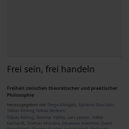
Frei sein, frei handeln
Freiheit zwischen theoretischer und praktischer
Philosophie
Herausgegeben von
Diego d'Angelo
,
Sylvaine Gourdain
,
Tobias Keiling
,
Nikola Mirkovic
Tobias Keiling
,
Dietmar Köhler
,
Lars Leeten
,
Volker
Gerhardt
,
Thomas Khurana
,
Johannes Krämmer
,
David
Farrell Krell
,
Choong-Su Han
,
Lucian Ionel
,
Stefan W.