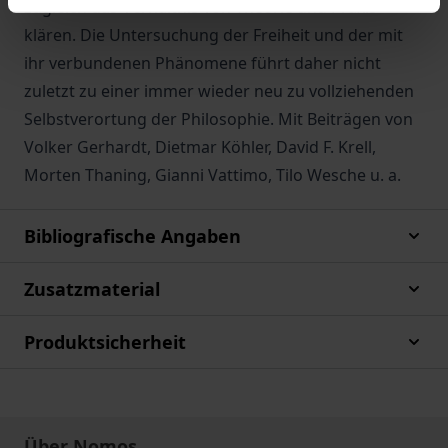
zugleich das Verhältnis von Theorie und Praxis
klären. Die Untersuchung der Freiheit und der mit
ihr verbundenen Phänomene führt daher nicht
zuletzt zu einer immer wieder neu zu vollziehenden
Selbstverortung der Philosophie. Mit Beiträgen von
Volker Gerhardt, Dietmar Köhler, David F. Krell,
Morten Thaning, Gianni Vattimo, Tilo Wesche u. a.
Bibliografische Angaben
Zusatzmaterial
Produktsicherheit
Über Nomos