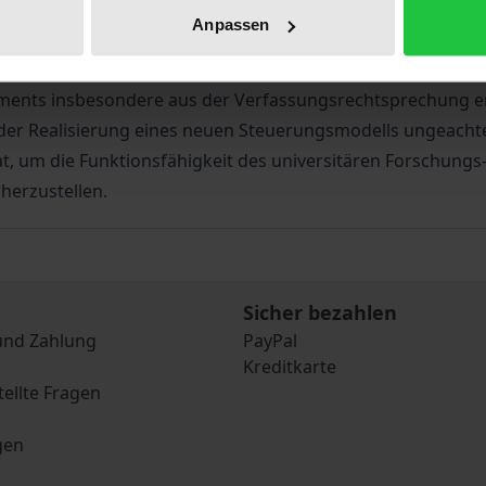
fentlich-rechtliche Stiftungsuniversität in zentralen Punkt
Anpassen
lbstbestimmung über die für sie relevanten wissenschaftl
k auf die überfällige Modernisierung der Hochschulen, wel
ments insbesondere aus der Verfassungsrechtsprechung er
er Realisierung eines neuen Steuerungsmodells ungeacht
, um die Funktionsfähigkeit des universitären Forschungs
herzustellen.
Sicher bezahlen
und Zahlung
PayPal
Kreditkarte
tellte Fragen
gen