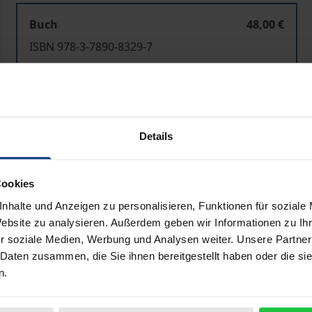
Buch
48,00 €
ISBN 978-3-7890-8329-7
Nicht lieferbar
In den Warenkorb
Zur Wunschliste hinzufü
Details
Hinweise zu Versandkosten
Cookies
nhalte und Anzeigen zu personalisieren, Funktionen für soziale
Bibliografische Angaben
Website zu analysieren. Außerdem geben wir Informationen zu I
r soziale Medien, Werbung und Analysen weiter. Unsere Partner
 Daten zusammen, die Sie ihnen bereitgestellt haben oder die s
n.
icht mit dem überkommenen Modell der Hochschulselbstver
ät ersetzt weitgehend die wissenschaftsadäquate akademisch