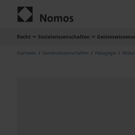
Zum Inhalt springen
Recht
Sozialwissenschaften
Geisteswissens
Startseite
/
Geisteswissenschaften
/
Pädagogik
/
Bildu