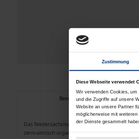
Zustimmung
Diese Webseite verwendet 
Wir verwenden Cookies, um I
Beschreibung
und die Zugriffe auf unsere 
Website an unsere Partner fü
möglicherweise mit weiteren
der Dienste gesammelt habe
Das Niedersächsische Hochschulgesetz 2002 br
zentralistisch organisierten Präsidialuniversit