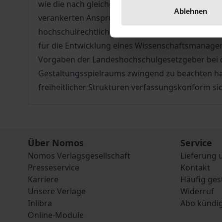
wie die nach gleichen Prinzipien organisierte öf
Ablehnen
verankerten Anspruch der Wissenschaftler auf Se
hochschulrechtliche Analyse untersucht mit Blic
für die Entwicklung eines Wissenschaftsmanage
Vorgaben der Landeshochschulgesetzgeber bei d
Gestaltungsspielraums zwingend zu beachten hat
freiheitlicher Strukturen verfassungskonform sic
Über Nomos
Service
Nomos Verlagsgesellschaft
Lieferung 
Presseservice
Kontakt
Karriere
Häufig ges
Unsere Verlage
Widerruf
Inlibra
Abo kündi
Online-Module