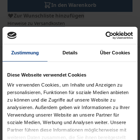
In den Warenkorb
Zur Wunschliste hinzufügen
Hinweise zu Versandkosten
Zustimmung
Details
Über Cookies
Beschreibung
Bei seiner Einführung 2008 wurde das
weltwärts
-
Diese Webseite verwendet Cookies
Programm als „Einbahnstraße“ kritisiert. Im Jahr
Wir verwenden Cookies, um Inhalte und Anzeigen zu
2013 startete schließlich die Süd-Nord-Komponente,
personalisieren, Funktionen für soziale Medien anbieten
die zu einem gleichberechtigten Austausch zwischen
zu können und die Zugriffe auf unsere Website zu
analysieren. Außerdem geben wir Informationen zu Ihrer
den Partnern im Globalen Norden und Süden
Verwendung unserer Website an unsere Partner für
beitragen soll. Doch lässt sich das Konzept des
soziale Medien, Werbung und Analysen weiter. Unsere
Förderprogramms einfach umdrehen und dadurch
Partner führen diese Informationen möglicherweise mit
in eine Begegnung „auf Augenhöhe“ verwandeln?
weiteren Daten zusammen, die Sie ihnen bereitgestellt