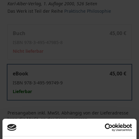
Karl-Alber-Verlag, 1. Auflage 2000, 526 Seiten
Das Werk ist Teil der Reihe
Praktische Philosophie
Freundschaft und Selbstliebe bei Platon und Aristoteles
Buch
45,00 €
ISBN 978-3-495-47985-8
Nicht lieferbar
Freundschaft und Selbstliebe bei Platon und Aristoteles
eBook
45,00 €
ISBN 978-3-495-99749-9
Lieferbar
Preisangaben inkl. MwSt. Abhängig von der Lieferadresse
kann die MwSt. an der Kasse variieren.
In den Warenkorb