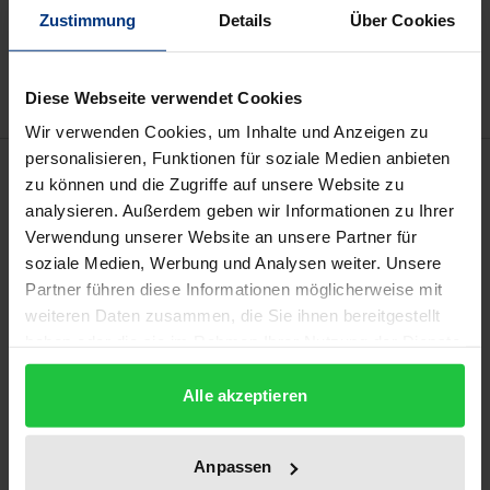
Zustimmung
Details
Über Cookies
Zur Wunschliste hinzufügen
Hinweise zu Versandkosten
Diese Webseite verwendet Cookies
Wir verwenden Cookies, um Inhalte und Anzeigen zu
personalisieren, Funktionen für soziale Medien anbieten
Beschreibung
zu können und die Zugriffe auf unsere Website zu
analysieren. Außerdem geben wir Informationen zu Ihrer
Das Buch bietet eine historische und systematische
Verwendung unserer Website an unsere Partner für
Untersuchung der Selbstbeziehung des
soziale Medien, Werbung und Analysen weiter. Unsere
Partner führen diese Informationen möglicherweise mit
menschlichen Verhaltens. In historischer Hinsicht
weiteren Daten zusammen, die Sie ihnen bereitgestellt
wird untersucht, welche Formen der
haben oder die sie im Rahmen Ihrer Nutzung der Dienste
Selbstbezüglichkeit die Philosophie der Antike
gesammelt haben.
bereits erkannt und thematisiert hat. in
Alle akzeptieren
systematischer Hinsicht geht es um die Frage, wie
diese antiken Theorien im Vergleich mit
Anpassen
entsprechenden modernen Theorien einzuschätzen