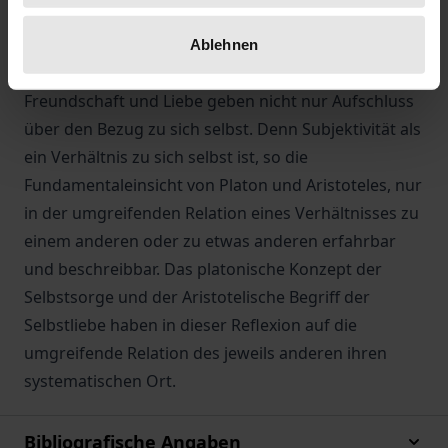
sind. Der Arbeit liegt dabei die Annahme zugrunde,
dass die Phänomene Freundschaft und Liebe in das
Ablehnen
Zentrum dieser Fragestellung einführen.
Freundschaft und Liebe geben nicht nur Aufschluss
über den Bezug zu sich selbst. Denn Subjektivität als
ein Verhältnis zu sich selbst ist, so die
Fundamentaleinsicht von Platon und Aristoteles, nur
in der umgreifenden Relation eines Verhältnisses zu
einem anderen oder zu etwas anderen erfahrbar
und beschreibbar. Das platonische Konzept der
Selbstsorge und der Aristotelische Begriff der
Selbstliebe haben in dieser Reflexion auf die
umgreifende Relation des jeweils anderen ihren
systematischen Ort.
Bibliografische Angaben