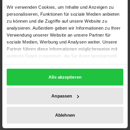
Wir verwenden Cookies, um Inhalte und Anzeigen zu
personalisieren, Funktionen für soziale Medien anbieten
Bibliografische Angaben
zu können und die Zugriffe auf unsere Website zu
analysieren. Außerdem geben wir Informationen zu Ihrer
Verwendung unserer Website an unsere Partner für
Auflage
soziale Medien, Werbung und Analysen weiter. Unsere
1
Partner führen diese Informationen möglicherweise mit
weiteren Daten zusammen, die Sie ihnen bereitgestellt
ISBN
haben oder die sie im Rahmen Ihrer Nutzung der Dienste
978-3-7890-9149-0
gesammelt haben.
Alle akzeptieren
Erscheinungsdatum
01.01.1990
Anpassen
Erscheinungsjahr
1990
Ablehnen
Verlag