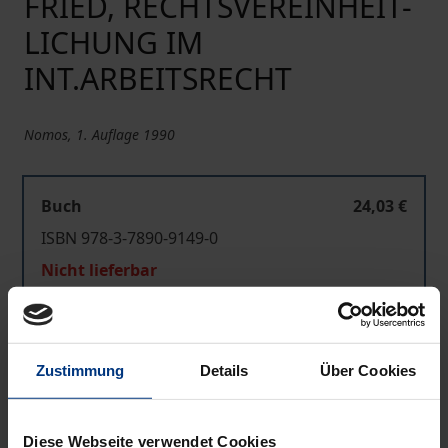
FRIED, RECHTSVEREINHEIT-
LICHUNG IM
INT.ARBEITSRECHT
Nomos, 1. Auflage 1990
Buch
24,03 €
ISBN 978-3-7890-9149-0
Nicht lieferbar
In den Warenkorb
Zustimmung
Details
Über Cookies
Zur Wunschliste hinzufügen
Hinweise zu Versandkosten
Diese Webseite verwendet Cookies