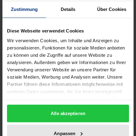
Zustimmung
Details
Über Cookies
Beschreibung
Diese Webseite verwendet Cookies
Wir verwenden Cookies, um Inhalte und Anzeigen zu
Der sechste Band des "falsafa. Jahrbuchs für
personalisieren, Funktionen für soziale Medien anbieten
zu können und die Zugriffe auf unsere Website zu
islamische Religionsphilosophie" widmet sich der
analysieren. Außerdem geben wir Informationen zu Ihrer
Frage nach dem Frieden – seinem Denken, seiner
Verwendung unserer Website an unsere Partner für
Möglichkeit, seiner Störung, seiner Verheißung.
soziale Medien, Werbung und Analysen weiter. Unsere
Gefragt wird nach dem Frieden zwischen Mensch
Partner führen diese Informationen möglicherweise mit
und Mensch, aber auch nach dem Frieden mit der
weiteren Daten zusammen, die Sie ihnen bereitgestellt
Welt, mit sich selbst, mit Gott. Besonders in einer
haben oder die sie im Rahmen Ihrer Nutzung der Dienste
gesammelt haben.
Zeit, in der politische, kulturelle und religiöse
Alle akzeptieren
Spannungen zunehmen, braucht es eine neue
Friedensbildung – nicht nur institutionell oder
rechtlich, sondern auch spirituell und kulturell.
Anpassen