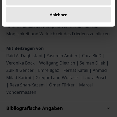
Anhand von Beiträgen, die sich der Friedensfrage in
ihrer theologischen und philosophischen Dimension
Ablehnen
annähern, will dieser Band dazu beitragen, aus
unterschiedlichen Perspektiven heraus auf die
Möglichkeit und Wirklichkeit des Friedens zu blicken.
Mit Beiträgen von
Raid Al-Daghistani | Yasemin Amber | Cora Bieß |
Veronika Bock | Wolfgang Dietrich | Selman Dilek |
Zülkifl Gencer | Emre Ilgaz | Ferhat Kafali | Ahmad
Milad Karimi | Gregor Lang-Wojtasik | Laura Pusch
| Reza Shah-Kazem | Ömer Türker | Marcel
Vondermassen
Bibliografische Angaben