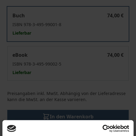
Frieden in Vielfalt
Buch
74,00 €
ISBN 978-3-495-99001-8
Lieferbar
Frieden in Vielfalt
eBook
74,00 €
ISBN 978-3-495-99002-5
Lieferbar
Preisangaben inkl. MwSt. Abhängig von der Lieferadresse
kann die MwSt. an der Kasse variieren.
In den Warenkorb
Zur Wunschliste hinzufügen
Hinweise zu Versandkosten