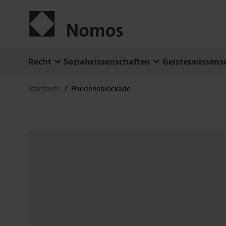
Zum Inhalt springen
Recht
Sozialwissenschaften
Geisteswissens
Startseite
/
Friedensblockade