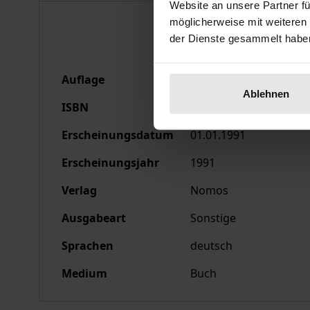
Website an unsere Partner fü
Bibliografische Anga
möglicherweise mit weiteren
der Dienste gesammelt habe
Auflage
1
Ablehnen
ISBN
978-3-7890-9608-2
Erscheinungsdatum
01.01.1991
Erscheinungsjahr
1991
Verlag
Nomos
Ausgabeart
Sonstige
Sprachen
deutsch
Medium
Buch