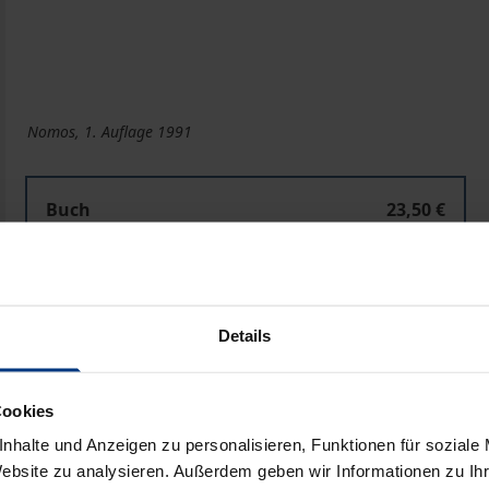
Nomos, 1. Auflage 1991
Buch
23,50 €
ISBN 978-3-7890-9608-2
Nicht lieferbar
Details
In den Warenkorb
Zur Wunschliste hinzufü
Hinweise zu Versandkosten
Cookies
nhalte und Anzeigen zu personalisieren, Funktionen für soziale
Website zu analysieren. Außerdem geben wir Informationen zu I