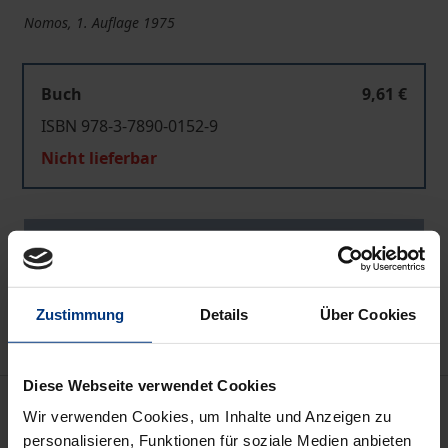
Nomos, 1. Auflage 1975
Buch
9,61 €
ISBN 978-3-7890-0152-9
Nicht lieferbar
In den Warenkorb
Zur Wunschliste hinzufügen
Hinweise zu Versandkosten
Zustimmung
Details
Über Cookies
Diese Webseite verwendet Cookies
Bibliografische Angaben
Wir verwenden Cookies, um Inhalte und Anzeigen zu
personalisieren, Funktionen für soziale Medien anbieten