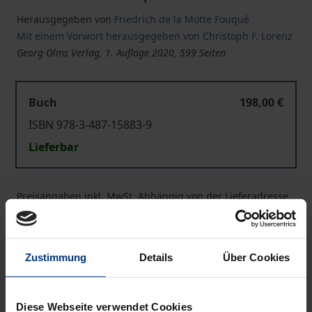
Herausgegeben von
Friedrich de la Motte Fouqué
Mit einem Vorwort herausgegeben von Christoph F. Lorenz
Georg Olms Verlag, 1. Auflage 2020, 599 Seiten
Buch
198,00 €
ISBN 978-3-487-15883-9
Lieferbar
Preisangaben inkl. MwSt. Abhängig von der Lieferadresse
kann die MwSt. an der Kasse variieren.
In den Warenkorb
Zustimmung
Details
Über Cookies
Zur Wunschliste hinzufügen
Hinweise zu Versandkosten
Diese Webseite verwendet Cookies