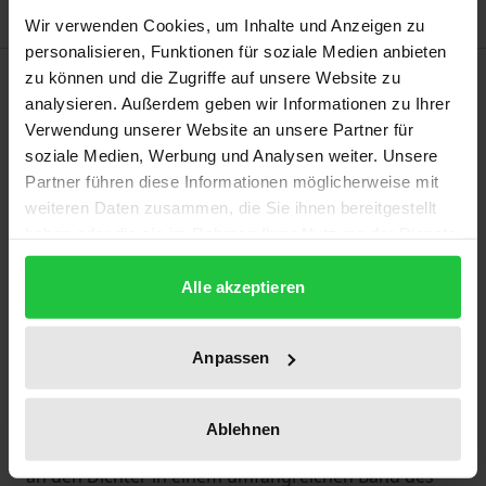
Wir verwenden Cookies, um Inhalte und Anzeigen zu
personalisieren, Funktionen für soziale Medien anbieten
Beschreibung
zu können und die Zugriffe auf unsere Website zu
analysieren. Außerdem geben wir Informationen zu Ihrer
Verwendung unserer Website an unsere Partner für
Im Werk des lebenslangen Frühromantikers Fouqué
soziale Medien, Werbung und Analysen weiter. Unsere
spielen die zahlreichen, oft umfangreichen
Partner führen diese Informationen möglicherweise mit
Briefwechsel mit Freunden, Bekannten,
weiteren Daten zusammen, die Sie ihnen bereitgestellt
Zeitgenossen, Künstlern und Verlegern eine
haben oder die sie im Rahmen Ihrer Nutzung der Dienste
gesammelt haben.
wichtige Rolle. Leider sind von Fouqués eigenen
Alle akzeptieren
Briefen nur Teile auf die Nachwelt gekommen, teils,
weil die Adressaten die Briefe vernichteten, Fouqué
schon zu Lebzeiten nach ca. 1830 zunehmend in
Anpassen
Vergessenheit geriet oder die Briefe nur
handschriftlich und oft schwer zugänglich erhalten
Ablehnen
sind. Allerdings gab Fouqués Witwe Albertine Briefe
an den Dichter in einem umfangreichen Band des