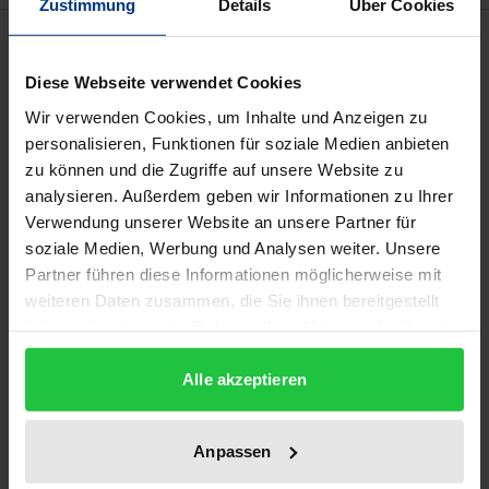
Zustimmung
Details
Über Cookies
Bibliografische Angaben
Diese Webseite verwendet Cookies
Auflage
Wir verwenden Cookies, um Inhalte und Anzeigen zu
1
personalisieren, Funktionen für soziale Medien anbieten
zu können und die Zugriffe auf unsere Website zu
ISBN
analysieren. Außerdem geben wir Informationen zu Ihrer
978-3-7890-1725-4
Verwendung unserer Website an unsere Partner für
soziale Medien, Werbung und Analysen weiter. Unsere
Untertitel
Partner führen diese Informationen möglicherweise mit
weiteren Daten zusammen, die Sie ihnen bereitgestellt
Eine rechtsvergleichende Studie mit spezieller
haben oder die sie im Rahmen Ihrer Nutzung der Dienste
Berücksichtigung der Theatersemiotik und der
gesammelt haben.
Folgen für die Bühnenpraxis
Alle akzeptieren
Erscheinungsdatum
26.01.1989
Anpassen