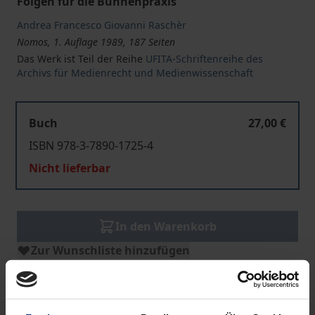
Folgen für die Bühnenpraxis
Andrea Francesco Giovanni Raschèr
Nomos, 1. Auflage 1989, 187 Seiten
Das Werk ist Teil der Reihe
UFITA-Schriftenreihe des
Archivs für Medienrecht und Medienwissenschaft
Buch
27,00 €
ISBN 978-3-7890-1725-4
Nicht lieferbar
In den Warenkorb
Zur Wunschliste hinzufügen
Hinweise zu Versandkosten