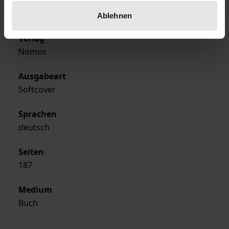
Erscheinungsjahr
1989
Ablehnen
Verlag
Nomos
Ausgabeart
Softcover
Sprachen
deutsch
Seiten
187
Medium
Buch