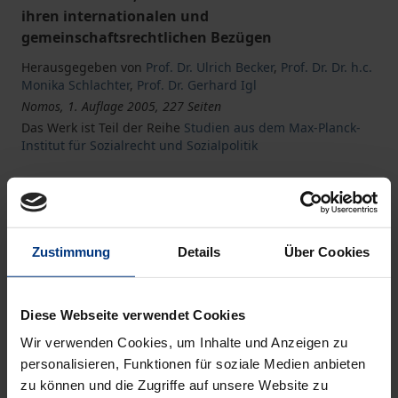
ihren internationalen und
gemeinschaftsrechtlichen Bezügen
Herausgegeben von
Prof. Dr. Ulrich Becker
,
Prof. Dr. Dr. h.c.
Monika Schlachter
,
Prof. Dr. Gerhard Igl
Nomos, 1. Auflage 2005, 227 Seiten
Das Werk ist Teil der Reihe
Studien aus dem Max-Planck-
Institut für Sozialrecht und Sozialpolitik
Buch
49,00 €
ISBN 978-3-8329-1076-1
Zustimmung
Details
Über Cookies
Nicht lieferbar
Diese Webseite verwendet Cookies
In den Warenkorb
Wir verwenden Cookies, um Inhalte und Anzeigen zu
personalisieren, Funktionen für soziale Medien anbieten
Zur Wunschliste hinzufügen
zu können und die Zugriffe auf unsere Website zu
Hinweise zu Versandkosten