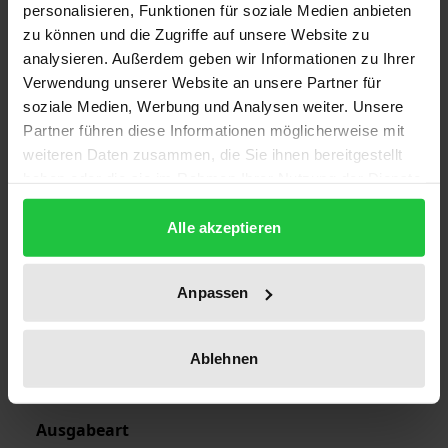
personalisieren, Funktionen für soziale Medien anbieten
zu können und die Zugriffe auf unsere Website zu
Auflage
analysieren. Außerdem geben wir Informationen zu Ihrer
Verwendung unserer Website an unsere Partner für
1
soziale Medien, Werbung und Analysen weiter. Unsere
Partner führen diese Informationen möglicherweise mit
ISBN
weiteren Daten zusammen, die Sie ihnen bereitgestellt
978-3-7890-9679-2
haben oder die sie im Rahmen Ihrer Nutzung der Dienste
gesammelt haben.
Erscheinungsdatum
Alle akzeptieren
01.01.1991
Erscheinungsjahr
Anpassen
1991
Verlag
Ablehnen
Nomos
Ausgabeart