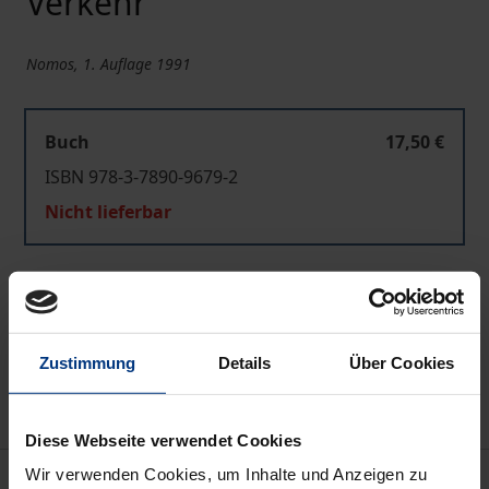
Verkehr
Nomos, 1. Auflage 1991
Buch
17,50 €
ISBN 978-3-7890-9679-2
Nicht lieferbar
In den Warenkorb
Zur Wunschliste hinzufügen
Zustimmung
Details
Über Cookies
Hinweise zu Versandkosten
Diese Webseite verwendet Cookies
Wir verwenden Cookies, um Inhalte und Anzeigen zu
Bibliografische Angaben