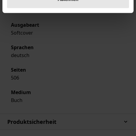
Verlag
Nomos
Ausgabeart
Softcover
Sprachen
deutsch
Seiten
506
Medium
Buch
Produktsicherheit