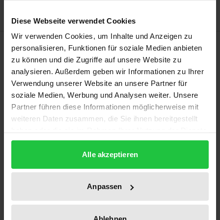
Diese Webseite verwendet Cookies
Wir verwenden Cookies, um Inhalte und Anzeigen zu
Bibliografische Angaben
personalisieren, Funktionen für soziale Medien anbieten
zu können und die Zugriffe auf unsere Website zu
analysieren. Außerdem geben wir Informationen zu Ihrer
Auflage
Verwendung unserer Website an unsere Partner für
1
soziale Medien, Werbung und Analysen weiter. Unsere
Partner führen diese Informationen möglicherweise mit
ISBN
weiteren Daten zusammen, die Sie ihnen bereitgestellt
978-3-7890-0943-3
haben oder die sie im Rahmen Ihrer Nutzung der Dienste
gesammelt haben.
Erscheinungsdatum
Alle akzeptieren
17.11.1983
Anpassen
Erscheinungsjahr
1983
Ablehnen