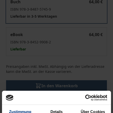
Buch
64,00 €
ISBN 978-3-8487-5745-9
Lieferbar in 3-5 Werktagen
Gefahr
eBook
64,00 €
ISBN 978-3-8452-9908-2
Lieferbar
Preisangaben inkl. MwSt. Abhängig von der Lieferadresse
kann die MwSt. an der Kasse variieren.
In den Warenkorb
Zur Wunschliste hinzufügen
Hinweise zu Versandkosten
Zustimmung
Details
Über Cookies