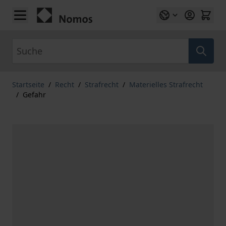
Zum Inhalt springen
Suche
Startseite
/
Recht
/
Strafrecht
/
Materielles Strafrecht
/
Gefahr