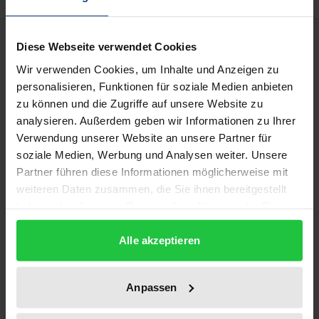
Beschreibung
Diese Webseite verwendet Cookies
Wir verwenden Cookies, um Inhalte und Anzeigen zu
Der Begriff „Gefahr“ spielt in vielen Disziplinen eine
personalisieren, Funktionen für soziale Medien anbieten
große Rolle. Häufig wird auch der Ausdruck „Risiko“
zu können und die Zugriffe auf unsere Website zu
verwendet. In der Rechtswissenschaft spielt der
analysieren. Außerdem geben wir Informationen zu Ihrer
Verwendung unserer Website an unsere Partner für
Gefahrenbegriff etwa in Strafrecht und im
soziale Medien, Werbung und Analysen weiter. Unsere
Polizeirecht eine große Rolle, aber auch im Medizin-
Partner führen diese Informationen möglicherweise mit
und Sozialrecht sowie in der juristischen
weiteren Daten zusammen, die Sie ihnen bereitgestellt
Grundlagendebatte. Im vorliegenden Band werden
haben oder die sie im Rahmen Ihrer Nutzung der Dienste
die Konzepte „Gefahr“ und „Risiko“ in
gesammelt haben.
interdisziplinärer Perspektive geklärt und ihre
Alle akzeptieren
Anwendungen in verschiedenen Kontexten
diskutiert. Es handelt sich um die Ergebnisse einer
Anpassen
Tagung, die im Sommer 2019 in Baden-Baden