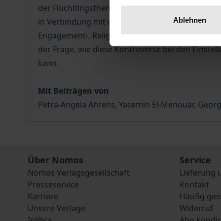
der Flüchtlingsthematik untersucht in Bezug auf 
Ablehnen
in Verbindung mit den Ergebnissen der seit 2015
Engagement-, Religions-, Bewegungs- und Demok
der Frage, wie diese Kontroverse bei den Einste
kann.
Mit Beiträgen von
Petra-Angela Ahrens, Yasemin El-Menouar, Georg
Über Nomos
Service
Nomos Verlagsgesellschaft
Lieferung 
Presseservice
Kontakt
Karriere
Häufig ges
Unsere Verlage
Widerruf
Inlibra
Abo kündi