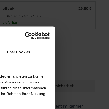
Geflüchtete willkommen?
eBook
29,00 €
ISBN 978-3-7489-2597-2
Lieferbar
 die MwSt. an der Kasse variieren.
Über Cookies
gen
 Medien anbieten zu können
hrer Verwendung unserer
Produktsicherheit
 führen diese Informationen
ie im Rahmen Ihrer Nutzung
 zivilgesellschaftliche Engagement im Rahmen