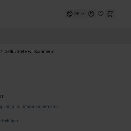
DE
/
Geflüchtete willkommen?
ft
org Lämmlin
,
Maria Sinnemann
– Religion