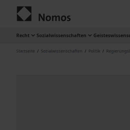
Zum Inhalt springen
Recht
Sozialwissenschaften
Geisteswissens
Startseite
/
Sozialwissenschaften
/
Politik
/
Regierungs