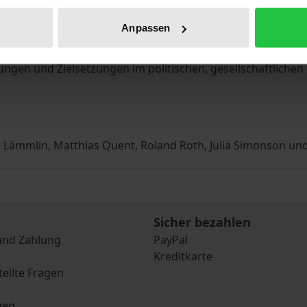
Motive, Weltsichten, Einstellungen, Ziele und Selbstverstä
Anpassen
 jährlich durchgeführten „Flüchtlingsbefragungen“, auf ein
ratieforschung kommentiert. Die hier publizierten Beitr
llungen und Zielsetzungen im politischen, gesellschaftlic
 Lämmlin, Matthias Quent, Roland Roth, Julia Simonson u
Sicher bezahlen
und Zahlung
PayPal
Kreditkarte
tellte Fragen
gen