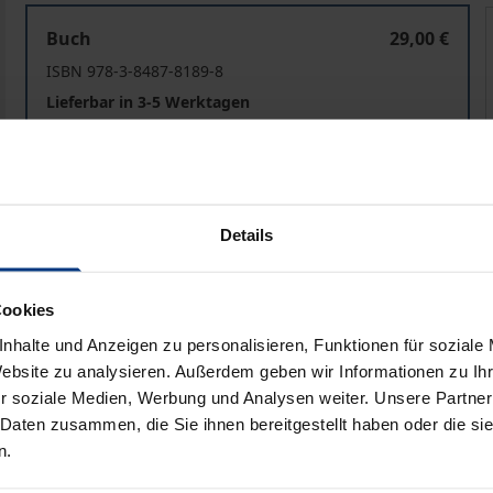
Geflüchtete willkommen?
Buch
29,00 €
ISBN 978-3-8487-8189-8
Lieferbar in 3-5 Werktagen
Preisangaben inkl. MwSt. Abhängig von der Lieferadresse kann
Details
In den Warenkorb
Zur Wunschliste hinzufü
Hinweise zu Versandkosten
Cookies
nhalte und Anzeigen zu personalisieren, Funktionen für soziale
Website zu analysieren. Außerdem geben wir Informationen zu I
liografische Angaben
Zusatzmaterial
r soziale Medien, Werbung und Analysen weiter. Unsere Partner
 Daten zusammen, die Sie ihnen bereitgestellt haben oder die s
n.
ekt des Sozialwissenschaftlichen Instituts (SI) wurde das