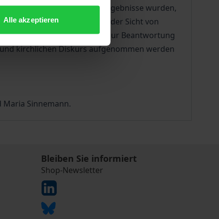
ndnisse von Engagierten. Die Ergebnisse wurden,
Alle akzeptieren
er Tagung vorgestellt und aus der Sicht von
äge zur Tagung geben Impulse zur Beantwortung
hen und kirchlichen Diskurs aufgenommen werden
nd Maria Sinnemann.
Bleiben Sie informiert
Shop-Newsletter