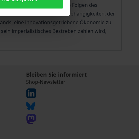
der ökonomische Blick auf die Folgen des
für das Land skizziert. Pfadabhängigkeiten, der
lands, eine innovationsgetriebene Ökonomie zu
ein imperialistisches Bestreben zahlen wird,
Bleiben Sie informiert
Shop-Newsletter