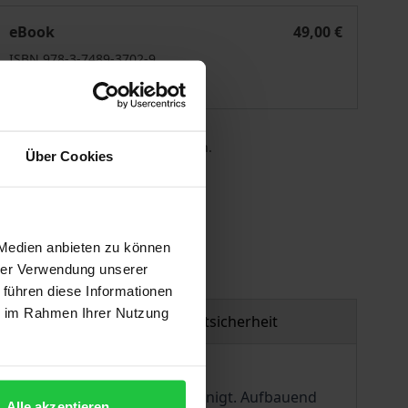
Gegen die Weltordnung
eBook
49,00 €
ISBN 978-3-7489-3702-9
Lieferbar
 die MwSt. an der Kasse variieren.
Über Cookies
gen
 Medien anbieten zu können
hrer Verwendung unserer
 führen diese Informationen
ie im Rahmen Ihrer Nutzung
Produktsicherheit
tipolaren Weltordnung beschleunigt. Aufbauend
Alle akzeptieren