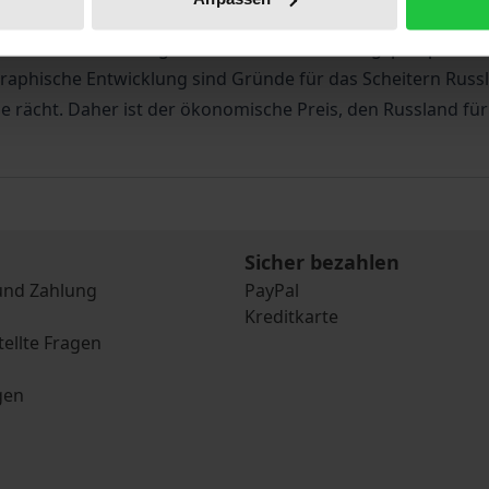
em Buch der Sonderweg Russlands untersucht. Dabei werden 
in Geschäftsmodell geworfen und Entwicklungsperspektiven 
raphische Entwicklung sind Gründe für das Scheitern Russ
rächt. Daher ist der ökonomische Preis, den Russland für s
Sicher bezahlen
und Zahlung
PayPal
Kreditkarte
tellte Fragen
gen