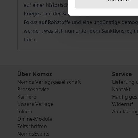
auf einer historischen Einbettung wird in dies
Krieges und der Sanktionen für Russland und se
Fokus auf Rohstoffe und eine ungünstige demog
werden, was sich nun unter dem Sanktionsregime 
hoch.
Über Nomos
Service
Nomos Verlagsgesellschaft
Lieferung 
Presseservice
Kontakt
Karriere
Häufig ges
Unsere Verlage
Widerruf
Inlibra
Abo kündi
Online-Module
Zeitschriften
NomosEvents