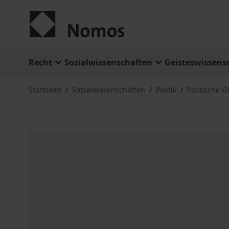
Zum Inhalt springen
Recht
Sozialwissenschaften
Geisteswissens
Startseite
/
Sozialwissenschaften
/
Politik
/
Politische 