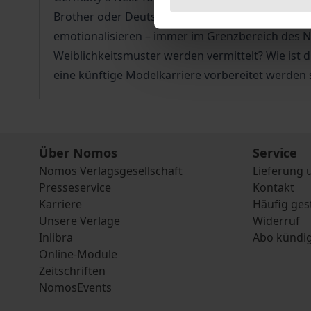
Brother oder Deutschland sucht den Superstar s
emotionalisieren – immer im Grenzbereich des 
Weiblichkeitsmuster werden vermittelt? Wie ist 
eine künftige Modelkarriere vorbereitet werden 
Über Nomos
Service
Nomos Verlagsgesellschaft
Lieferung 
Presseservice
Kontakt
Karriere
Häufig ges
Unsere Verlage
Widerruf
Inlibra
Abo kündi
Online-Module
Zeitschriften
NomosEvents