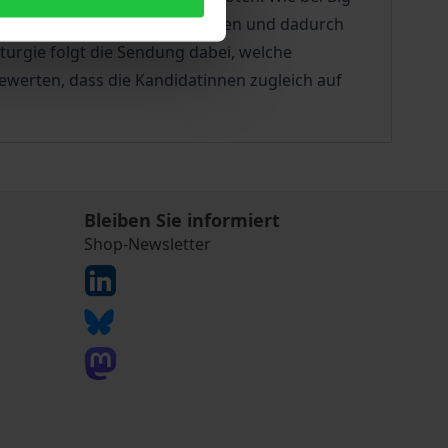
n, die mit Tabubrüchen arbeiten und dadurch
urgie folgt die Sendung dabei, welche
bewerten, dass die Kandidatinnen zugleich auf
Bleiben Sie informiert
Shop-Newsletter