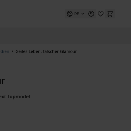
DE
edien
/
Geiles Leben, falscher Glamour
ur
ext Topmodel