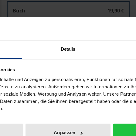
Buch
19,90 €
ISBN 978-3-8288-9949-0
Lieferbar in 3-5 Werktagen
Details
Preisangaben inkl. MwSt. Abhängig von der Lieferadresse kann
In den Warenkorb
Zur Wunschliste hinzufü
Cookies
Hinweise zu Versandkosten
nhalte und Anzeigen zu personalisieren, Funktionen für soziale
Website zu analysieren. Außerdem geben wir Informationen zu I
r soziale Medien, Werbung und Analysen weiter. Unsere Partner
 Daten zusammen, die Sie ihnen bereitgestellt haben oder die s
n.
Bibliografische Angaben
Anpassen
schert die Suche nach dem Supermodel dem Privatsender 