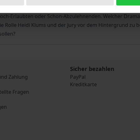
etzen die Macher ganz bewusst auf neue interaktive Forme
Noch-Erlaubten oder Schon-Abzulehnenden. Welcher Dramat
die Rolle Heidi Klums und der Jury vor dem Hintergrund zu 
sollen?
Sicher bezahlen
und Zahlung
PayPal
Kreditkarte
tellte Fragen
gen