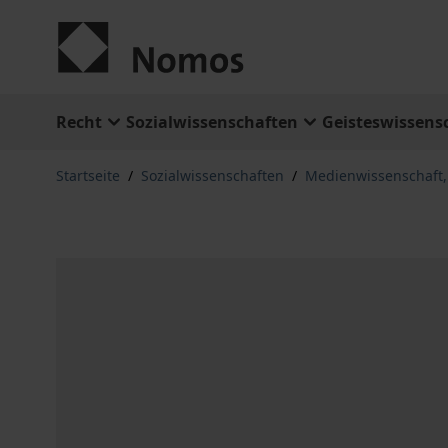
Zum Inhalt springen
Recht
Sozialwissenschaften
Geisteswissens
Startseite
/
Sozialwissenschaften
/
Medienwissenschaft