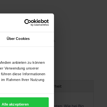
Über Cookies
 die MwSt. an der Kasse variieren.
gen
 Medien anbieten zu können
hrer Verwendung unserer
 führen diese Informationen
ie im Rahmen Ihrer Nutzung
Produktsicherheit
Alle akzeptieren
ProSieben hervorragende Quoten. Wie bei Big