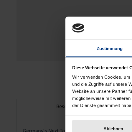
Zustimmung
Diese Webseite verwendet 
Wir verwenden Cookies, um I
und die Zugriffe auf unsere 
Website an unsere Partner fü
möglicherweise mit weiteren
der Dienste gesammelt habe
Beschreibung
Ablehnen
Germany´s Next Topmodel – Woche für Woche be