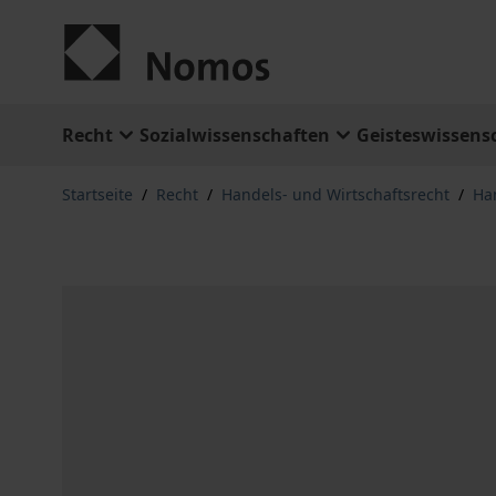
Zum Inhalt springen
Recht
Sozialwissenschaften
Geisteswissens
Startseite
/
Recht
/
Handels- und Wirtschaftsrecht
/
Ha