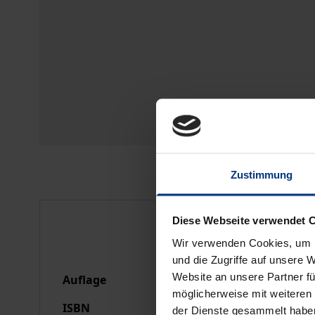
Zustimmung
Bibliografische Anga
Diese Webseite verwendet 
Wir verwenden Cookies, um I
und die Zugriffe auf unsere 
Website an unsere Partner fü
Auflage
1
möglicherweise mit weiteren
ISBN
978-3-7890-1526-7
der Dienste gesammelt habe