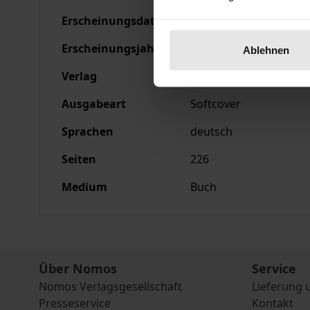
Erscheinungsdatum
21.04.1988
Erscheinungsjahr
1988
Ablehnen
Verlag
Nomos
Ausgabeart
Softcover
Sprachen
deutsch
Seiten
226
Medium
Buch
Über Nomos
Service
Nomos Verlagsgesellschaft
Lieferung 
Presseservice
Kontakt