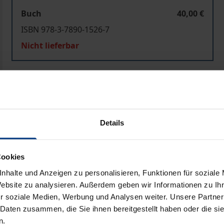
Buch
40,00 €
ISBN 978-3-7890-1526-7
Nicht lieferbar
In den Warenkorb
Zur Wunschliste hinzufü
Hinweise zu Versandkosten
Details
ben
Cookies
nhalte und Anzeigen zu personalisieren, Funktionen für soziale
Website zu analysieren. Außerdem geben wir Informationen zu I
r soziale Medien, Werbung und Analysen weiter. Unsere Partner
 Daten zusammen, die Sie ihnen bereitgestellt haben oder die s
n.