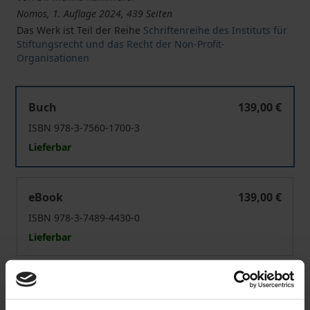
Nomos, 1. Auflage 2024, 439 Seiten
Das Werk ist Teil der Reihe
Schriftenreihe des Instituts für
Stiftungsrecht und das Recht der Non-Profit-
Organisationen
Gemeinnützigkeit und Wettbewerb
Buch
139,00 €
ISBN 978-3-7560-1700-3
Lieferbar
Gemeinnützigkeit und Wettbewerb
eBook
139,00 €
ISBN 978-3-7489-4430-0
Lieferbar
Preisangaben inkl. MwSt. Abhängig von der Lieferadresse
kann die MwSt. an der Kasse variieren.