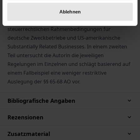
Organisationen in diesem Spannungsfeld. Melina
Kammerer untersucht im ersten Teil die
Ablehnen
soziohistorischen, verfassungs- sowie
steuerrechtlichen Rahmenbedingungen für
deutsche Zweckbetriebe und US-amerikanische
Substantially Related Businesses. In einem zweiten
Teil untersucht die Autorin die jeweiligen
Regelungen im Einzelnen und schlägt basierend auf
einem Fallbeispiel eine weniger restriktive
Auslegung der §§ 65-68 AO vor.
Bibliografische Angaben
Rezensionen
Zusatzmaterial