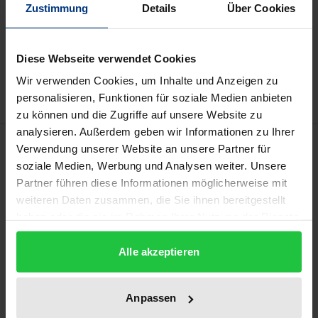
Zustimmung
Details
Über Cookies
In den Warenkorb
Zur Wunschliste hinzufügen
Diese Webseite verwendet Cookies
Hinweise zu Versandkosten
Wir verwenden Cookies, um Inhalte und Anzeigen zu
personalisieren, Funktionen für soziale Medien anbieten
zu können und die Zugriffe auf unsere Website zu
analysieren. Außerdem geben wir Informationen zu Ihrer
Beschreibung
Verwendung unserer Website an unsere Partner für
soziale Medien, Werbung und Analysen weiter. Unsere
Partner führen diese Informationen möglicherweise mit
Im Spannungsfeld von Gemeinnützigkeit und
weiteren Daten zusammen, die Sie ihnen bereitgestellt
Wettbewerb ist in der Abgabenordnung der
haben oder die sie im Rahmen Ihrer Nutzung der Dienste
steuerbegünstigte Zweckbetrieb normiert.
gesammelt haben.
Basierend auf einem Rechtsvergleich zu seinem US-
Alle akzeptieren
amerikanischen Pendant, dem Substantially Related
Business, untersucht diese Arbeit die Grenzen der
Anpassen
wirtschaftlichen Betätigung gemeinnütziger