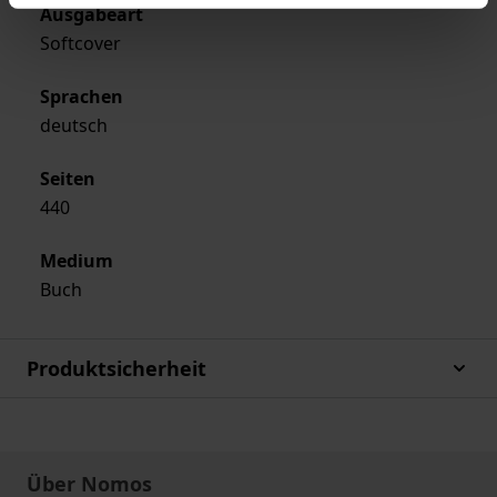
Ausgabeart
Softcover
Sprachen
deutsch
Seiten
440
Medium
Buch
Produktsicherheit
Über Nomos