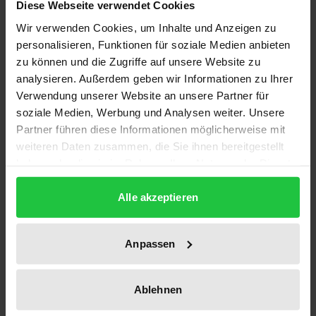
Diese Webseite verwendet Cookies
Auflage
Wir verwenden Cookies, um Inhalte und Anzeigen zu
1
personalisieren, Funktionen für soziale Medien anbieten
zu können und die Zugriffe auf unsere Website zu
ISBN
analysieren. Außerdem geben wir Informationen zu Ihrer
978-3-7890-1669-1
Verwendung unserer Website an unsere Partner für
soziale Medien, Werbung und Analysen weiter. Unsere
Untertitel
Partner führen diese Informationen möglicherweise mit
Bd. V: Beiträge und Dokumente aus Ost und West
weiteren Daten zusammen, die Sie ihnen bereitgestellt
haben oder die sie im Rahmen Ihrer Nutzung der Dienste
Erscheinungsdatum
gesammelt haben.
03.09.1990
Alle akzeptieren
Erscheinungsjahr
1990
Anpassen
Verlag
Ablehnen
Nomos