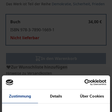
Das Werk ist Teil der Reihe
Demokratie, Sicherheit, Frieden
Buch
34,00 €
ISBN 978-3-7890-1669-1
Nicht lieferbar
In den Warenkorb
Zur Wunschliste hinzufügen
Hinweise zu Versandkosten
Zustimmung
Details
Über Cookies
Bibliografische Angaben