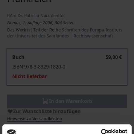
RAin Dr. Patricia Nacimiento
Nomos, 1. Auflage 2006, 304 Seiten
Das Werk ist Teil der Reihe
Schriften des Europa-Instituts
der Universität des Saarlandes – Rechtswissenschaft
Buch
59,00 €
ISBN 978-3-8329-1820-0
Nicht lieferbar
In den Warenkorb
Zur Wunschliste hinzufügen
Hinweise zu Versandkosten