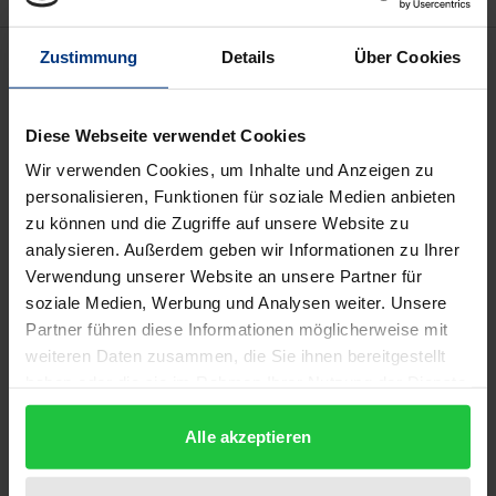
Beschreibung
Zustimmung
Details
Über Cookies
In der Entwicklung der gemeinschaftsrechtlichen
Diese Webseite verwendet Cookies
Staatshaftung spiegelt sich das Problem der
Wir verwenden Cookies, um Inhalte und Anzeigen zu
Zuordnung und Verbindung zwischen Europarecht
personalisieren, Funktionen für soziale Medien anbieten
und nationalem Recht wider. Der jeweilige Stand der
zu können und die Zugriffe auf unsere Website zu
Integration kann nicht festgehalten werden, es sind
analysieren. Außerdem geben wir Informationen zu Ihrer
jeweils nur Momentaufnahmen möglich. In keinem
Verwendung unserer Website an unsere Partner für
soziale Medien, Werbung und Analysen weiter. Unsere
anderen Bereich wird die Dynamik des Rechts – law
Partner führen diese Informationen möglicherweise mit
in action – so deutlich wie hier. Als Ausdruck der
weiteren Daten zusammen, die Sie ihnen bereitgestellt
allgemeinen Verhältnisfrage ist die Aufnahme der
haben oder die sie im Rahmen Ihrer Nutzung der Dienste
gemeinschaftsrechtlichen Staatshaftung in einen
gesammelt haben.
größeren Zusammenhang einzuordnen, so dass die
Alle akzeptieren
Entwicklung der Verhältnisfrage in Deutschland,
Italien und Frankreich allgemein zu untersuchen ist.