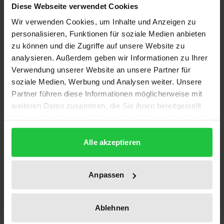
Hinweise zu Versandkosten
Diese Webseite verwendet Cookies
Wir verwenden Cookies, um Inhalte und Anzeigen zu
personalisieren, Funktionen für soziale Medien anbieten
zu können und die Zugriffe auf unsere Website zu
Beschreibung
analysieren. Außerdem geben wir Informationen zu Ihrer
Verwendung unserer Website an unsere Partner für
soziale Medien, Werbung und Analysen weiter. Unsere
Ziele und Rahmenbedingungen der Verwaltung
Partner führen diese Informationen möglicherweise mit
verlangen zunehmend zeitlich flexible anstelle
weiteren Daten zusammen, die Sie ihnen bereitgestellt
dauerhaft beständiger Regelungen. Wie aber läßt
haben oder die sie im Rahmen Ihrer Nutzung der Dienste
sich diese Forderung einer reformorientierten
gesammelt haben.
Verwaltungsrechtsdiskussion mit der rechtsstaatlich
Alle akzeptieren
gebotenen Stabilität des Rechts vereinbaren? Die
Frage stellt sich insbesondere bei umweltrechtlichen
Anpassen
Genehmigungen. Sehr weit gehen Regelungen, die
es der Behörde von vornherein vorbehalten, den
Ablehnen
Genehmigungsinhalt später noch ändern zu dürfen.