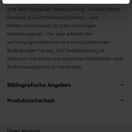
Diese »Genehmigungen unter Änderungsvorbehalt«
sind das Thema der Untersuchung: Sie stellt deren
Struktur und Erscheinungsformen – vom
Widerrufsvorbehalt bis zum vorläufigen
Verwaltungsakt – dar und arbeitet die
verfassungsrechtlichen und rechtspolitischen
Bedingungen heraus. Die Flexibilisierung ist
demnach mit einem transparenten Flexibilitäts- und
Risikomanagement zu verbinden.
Bibliografische Angaben
Produktsicherheit
Über Nomos