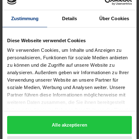
Zur Wunschliste hinzufügen
Hinweise zu Versandkosten
Zustimmung
Details
Über Cookies
Diese Webseite verwendet Cookies
Beschreibung
Wir verwenden Cookies, um Inhalte und Anzeigen zu
personalisieren, Funktionen für soziale Medien anbieten
zu können und die Zugriffe auf unsere Website zu
Gerichte leisten in Demokratien einen zentralen
analysieren. Außerdem geben wir Informationen zu Ihrer
Beitrag zur Funktion des politischen Systems und
Verwendung unserer Website an unsere Partner für
zur politischen Steuerung. Je nach Ausgestaltung
soziale Medien, Werbung und Analysen weiter. Unsere
der gerichtlichen Kontrollregime wirken sie u.a. an
Partner führen diese Informationen möglicherweise mit
der Wahrung der Kohärenz des Normensystems,
weiteren Daten zusammen, die Sie ihnen bereitgestellt
haben oder die sie im Rahmen Ihrer Nutzung der Dienste
der Durchsetzung subjektiver Rechte sowie dem
gesammelt haben.
Erhalt und der Stabilisierung der Funktion des
Alle akzeptieren
jeweiligen politischen Systems mit. Ihre politische
Rolle erschöpft sich dabei nicht in der