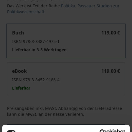
Das Werk ist Teil der Reihe
Politika. Passauer Studien zur
Politikwissenschaft
Gerichte als politische Akteure
Buch
119,00 €
ISBN 978-3-8487-4975-1
Lieferbar in 3-5 Werktagen
Gerichte als politische Akteure
eBook
119,00 €
ISBN 978-3-8452-9186-4
Lieferbar
Preisangaben inkl. MwSt. Abhängig von der Lieferadresse
kann die MwSt. an der Kasse variieren.
In den Warenkorb