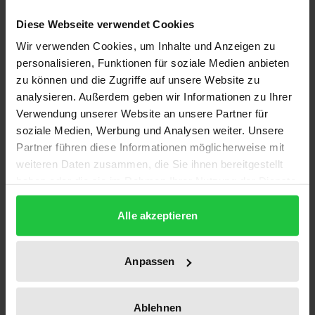
Die Neuauflage berücksichtigt das 13. Gesetz zur
Diese Webseite verwendet Cookies
Änderung des SGB II und anderer Gesetze und
Wir verwenden Cookies, um Inhalte und Anzeigen zu
reagiert auf umfassende Reformen im
personalisieren, Funktionen für soziale Medien anbieten
Leistungsbereich durch über 130
zu können und die Zugriffe auf unsere Website zu
analysieren. Außerdem geben wir Informationen zu Ihrer
Änderungsgesetze.
Verwendung unserer Website an unsere Partner für
Herausgeber:innen und Autor:innen bündeln die
soziale Medien, Werbung und Analysen weiter. Unsere
Kompetenz und Berufserfahrung aus Richterschaft
Partner führen diese Informationen möglicherweise mit
und Sozialberatung und verantworten die richtige
weiteren Daten zusammen, die Sie ihnen bereitgestellt
Auswahl der Bezugsnormen.
haben oder die sie im Rahmen Ihrer Nutzung der Dienste
gesammelt haben.
Alle akzeptieren
Hohe Kompetenz und Berufserfahrung aus
Richterschaft und Sozialberatung
Prof. Dr. Claudia Beetz | Prof. Dr. Carola Berneiser |
Anpassen
Prof. Dr. Cornelia Bohnert | Prof. Dr. Frank Ehmann |
RA Dr. Anna Lena Göttsche | Prof. Dr. Julia Heesen |
Ablehnen