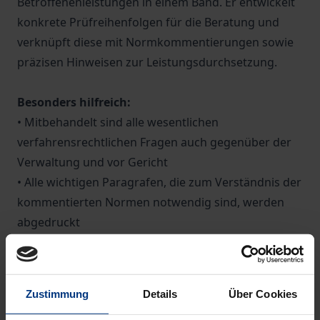
Betroffenenleistungen in einem Band. Er entwickelt
konkrete Prüfreihenfolgen für die Beratung und
verknüpft diese mit Normkommentierungen sowie
präzisen Hinweisen zur Leistungsdurchsetzung.
Besonders hilfreich:
• Mitbehandelt sind alle wesentlichen
verfahrensrechtlichen Fragen auch gegenüber der
Verwaltung und vor Gericht
• Alle wichtigen Paragrafen, die zum Verständnis der
kommentierten Normen notwendig sind, werden
abgedruckt
• Eine verständliche Sprache, konkrete
Berechnungsbeispiele, juristische Definitionen und
praxisnahe Hinweise erleichtern den
Zustimmung
Details
Über Cookies
Beratungszugang