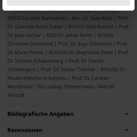
Prof. Dr. Daniel Herbe | RiBSG Dr. Sebastian Herbst |
Prof. Dr. Daniel Hlava | Prof. Dr. Ragnar Hoenig |
RiBSG Carsten Karmanski | Ass. iur. Svea Kohl | Prof.
Dr. Gabriele Kuhn-Zuber | Ri’inSG Silke Kunkel | Prof.
Dr. Jens Löcher | RiSG Dr. Jakob Nolte | Ri’inSG
Christine Osterland | Prof. Dr. Ingo Palsherm | Prof.
Dr. Marei Pelzer | Ri’inLSG Dr. Stephanie Rieke | Prof.
Dr. Torsten Schaumberg | Prof. Dr. Clarita
Schwengers | Prof. Dr. Stefan Treichel | Ri’inLSG Dr.
Nicola Waldhorst-Kahnau | Prof. Dr. Carsten
Wendtland | RA Ludwig Zimmermann, FAArbR,
FASozR
Bibliografische Angaben
Rezensionen