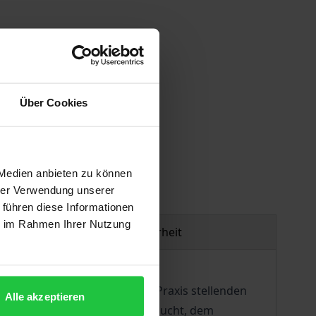
Über Cookies
gen
 Medien anbieten zu können
hrer Verwendung unserer
 führen diese Informationen
ie im Rahmen Ihrer Nutzung
Produktsicherheit
srechtlers. Die sich in der Praxis stellenden
Alle akzeptieren
eregelt worden. Der Autor versucht, dem