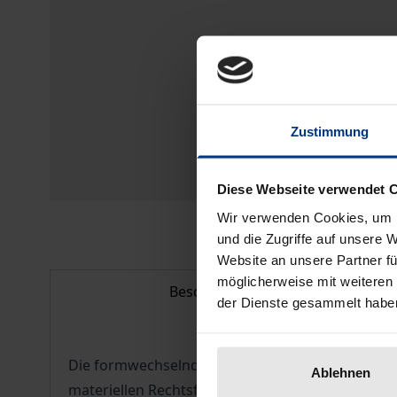
Zustimmung
Diese Webseite verwendet 
Wir verwenden Cookies, um I
und die Zugriffe auf unsere 
Website an unsere Partner fü
möglicherweise mit weiteren
Beschreibung
der Dienste gesammelt habe
Die formwechselnde Umwandlung gehört zum Stand
Ablehnen
materiellen Rechtsfragen des Gesellschafter- u