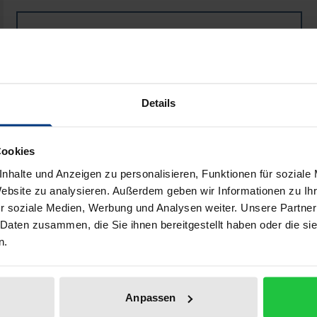
Buch
41,00 €
ISBN 978-3-8329-1924-5
Nicht lieferbar
Details
In den Warenkorb
Zur Wunschliste hinzufü
Cookies
Hinweise zu Versandkosten
nhalte und Anzeigen zu personalisieren, Funktionen für soziale
Website zu analysieren. Außerdem geben wir Informationen zu I
r soziale Medien, Werbung und Analysen weiter. Unsere Partner
 Daten zusammen, die Sie ihnen bereitgestellt haben oder die s
Bibliografische Angaben
n.
ardinstrumentarium des in der Praxis tätigen Gesellschaft
Anpassen
nd Gläubigerschutzes sind vom Gesetzgeber nur teilweise g