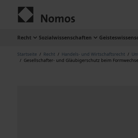
Zum Inhalt springen
Recht
Sozialwissenschaften
Geisteswissens
Startseite
/
Recht
/
Handels- und Wirtschaftsrecht
/
Un
/
Gesellschafter- und Gläubigerschutz beim Formwechsel 