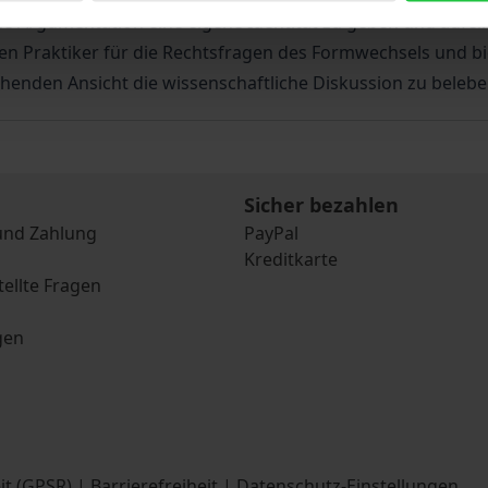
 Argumentation eine eigene Identität zu geben und aufe
den Praktiker für die Rechtsfragen des Formwechsels und bi
chenden Ansicht die wissenschaftliche Diskussion zu belebe
Sicher bezahlen
und Zahlung
PayPal
Kreditkarte
tellte Fragen
gen
it (GPSR)
|
Barrierefreiheit
|
Datenschutz-Einstellungen