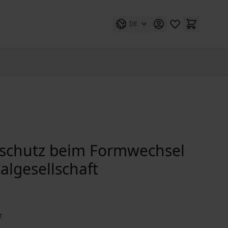
DE
erschutz beim Formwechsel
algesellschaft
t