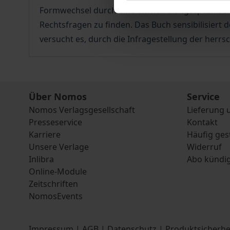
Formwechsel durch eine umwandlungsspezifische
Rechtsfragen zu finden. Das Buch sensibilisiert 
versucht es, durch die Infragestellung der herrs
Über Nomos
Service
Nomos Verlagsgesellschaft
Lieferung 
Presseservice
Kontakt
Karriere
Häufig ges
Unsere Verlage
Widerruf
Inlibra
Abo kündi
Online-Module
Zeitschriften
NomosEvents
Impressum
|
AGB
|
Datenschutz
|
Produktsicherhe