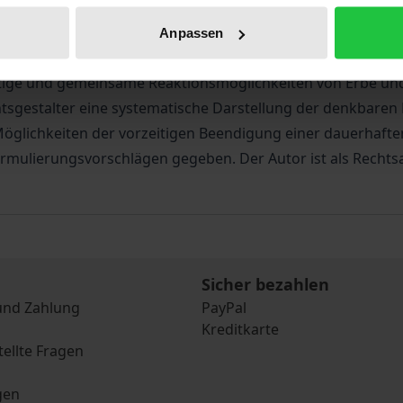
ssnahme. Kein anderes erbrechtliches Instrumentarium biet
hzeitig die Gefahr einher, die Zeit nach dem Erbfall unsach
Anpassen
ucht das Werk zunächst die Freiheit zur Gestaltung einer
tige und gemeinsame Reaktionsmöglichkeiten von Erbe und 
tsgestalter eine systematische Darstellung der denkbaren
r Möglichkeiten der vorzeitigen Beendigung einer dauerhaft
rmulierungsvorschlägen gegeben. Der Autor ist als Rechts
Sicher bezahlen
und Zahlung
PayPal
Kreditkarte
tellte Fragen
gen