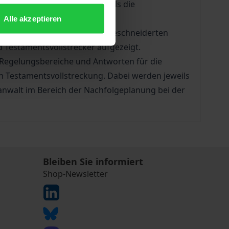
et dazu mehr Möglichkeiten als die
gerecht zu regeln.
Alle akzeptieren
 für den eigenen Erbfall maßgeschneiderten
Testamentsvollstrecker aufgezeigt.
 Regelungsbereiche und Antworten für die
en Testamentsvollstreckung. Dabei werden jeweils
anwalt im Bereich der Nachfolgeplanung bei der
Bleiben Sie informiert
Shop-Newsletter