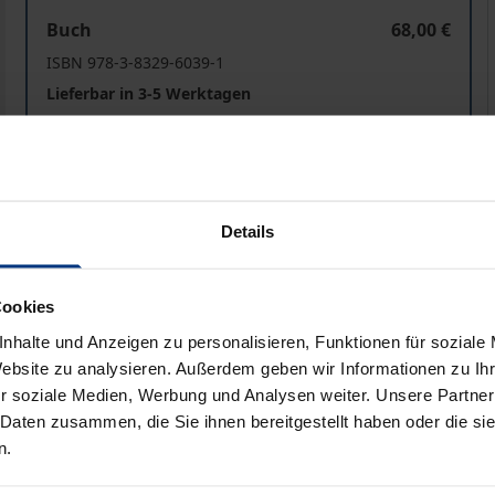
Gestaltung einer Testamentsvollstreckung vor und nac
Buch
68,00 €
ISBN 978-3-8329-6039-1
Lieferbar in 3-5 Werktagen
Preisangaben inkl. MwSt. Abhängig von der Lieferadresse kann
In den Warenkorb
Zur Wunschliste hinzufü
Details
Hinweise zu Versandkosten
Cookies
nhalte und Anzeigen zu personalisieren, Funktionen für soziale
Website zu analysieren. Außerdem geben wir Informationen zu I
Bibliografische Angaben
r soziale Medien, Werbung und Analysen weiter. Unsere Partner
 Daten zusammen, die Sie ihnen bereitgestellt haben oder die s
n.
innt stetig an praktischer Bedeutung. Mit dem Umfang der