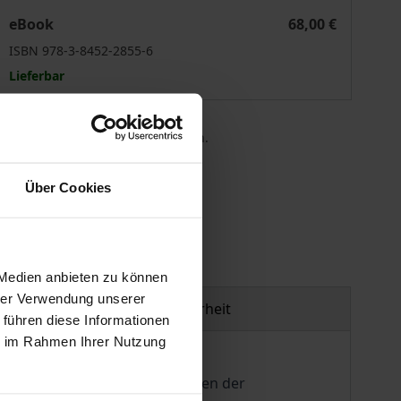
h dem Tod des Erblassers
Gestaltung einer Testamentsvollstreckung vor und nach de
eBook
68,00 €
ISBN 978-3-8452-2855-6
Lieferbar
 die MwSt. an der Kasse variieren.
gen
Über Cookies
 Medien anbieten zu können
hrer Verwendung unserer
Produktsicherheit
 führen diese Informationen
ie im Rahmen Ihrer Nutzung
 Vermögen steigt das Bestreben der