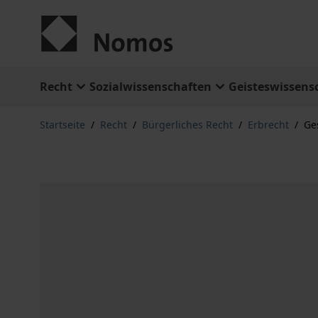
Zum Inhalt springen
Recht
Sozialwissenschaften
Geisteswissens
Startseite
/
Recht
/
Bürgerliches Recht
/
Erbrecht
/
Ge