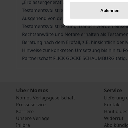
„Erblassergeneration“ nach postmortaler Einflu
Testamentsvollstreckung. Damit geht jedoch gleic
Ablehnen
Ausgehend von den gesetzlichen Vorgaben unters
Testamentsvollstreckung. Danach werden einsei
Rechtsanwälte und Notare erhalten als Testamen
Beratung nach dem Erbfall, z.B. hinsichtlich de
Hinweise zur konkreten Umsetzung bis hin zu Fo
Partnerschaft FLICK GOCKE SCHAUMBURG tätig.
Über Nomos
Service
Nomos Verlagsgesellschaft
Lieferung 
Presseservice
Kontakt
Karriere
Häufig ges
Unsere Verlage
Widerruf
Inlibra
Abo kündi