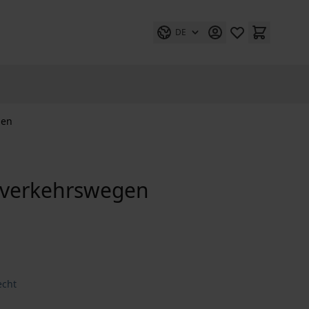
DE
gen
sverkehrswegen
echt