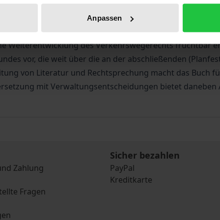
fung der Elemente des Zulassungsprozesses zu einem Ganzen
et. In einem 2. Teil wird anhand von Fallstudien der Ist-
Anpassen
Fortentwicklung des Rechts zu: Anhand eines Kriterienkata
ine Weiterentwicklung des Verkehrswegerechts fruchtbar er
des vor, die weit über die an der abschließenden (Planfes
itung von Literatur und Rechtsprechung macht das Buch für
dersetzung mit Verwaltungsentscheidungen bietet daneben 
Sicher bezahlen
und Zahlung
PayPal
Kreditkarte
tellte Fragen
gen