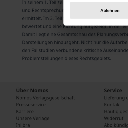
In seinem 1. Teil zeichnet das Buch die Verknüp
und Rechtsprechung zu diesem Thema aufgearbeit
Ablehnen
ermittelt. Im 3. Teil wendet sich das Buch der 
bewertet und eine Richtung aufgezeigt, in der e
Damit liegt eine Gesamtschau des Planungsverbun
Darstellungen hinausgeht. Nicht nur die Aufarbe
den Fallstudien verbundene kritische Auseinan
Problemstellungen dieses Rechtsgebiets.
Über Nomos
Service
Nomos Verlagsgesellschaft
Lieferung 
Presseservice
Kontakt
Karriere
Häufig ges
Unsere Verlage
Widerruf
Inlibra
Abo kündi