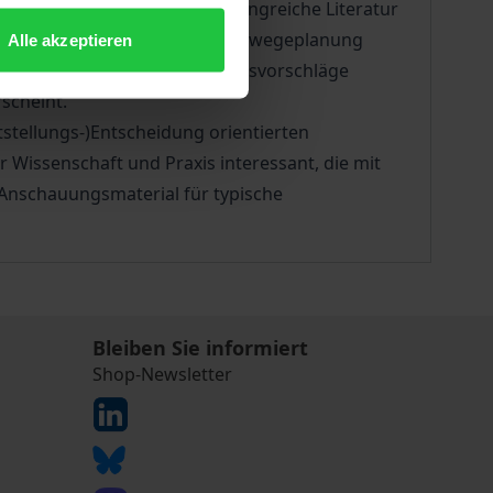
 nach. Hierfür wird die umfangreiche Literatur
Zustand der Praxis der Verkehrswegeplanung
Alle akzeptieren
loges werden bestehende Lösungsvorschläge
scheint.
tstellungs-)Entscheidung orientierten
 Wissenschaft und Praxis interessant, die mit
Anschauungsmaterial für typische
Bleiben Sie informiert
Shop-Newsletter