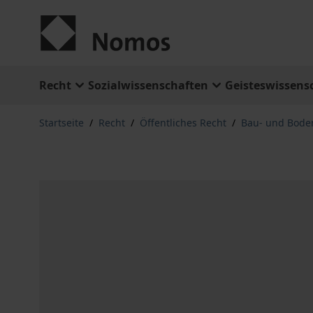
Zum Inhalt springen
Recht
Sozialwissenschaften
Geisteswissens
Startseite
/
Recht
/
Öffentliches Recht
/
Bau- und Boden