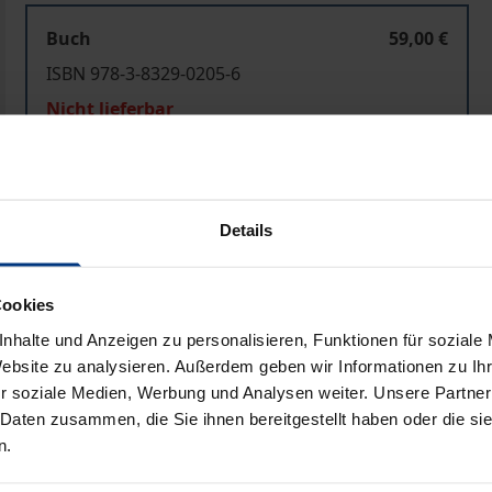
Buch
59,00 €
ISBN 978-3-8329-0205-6
Nicht lieferbar
In den Warenkorb
Zur Wunschliste hinzufü
Details
Hinweise zu Versandkosten
Cookies
nhalte und Anzeigen zu personalisieren, Funktionen für soziale
Bibliografische Angaben
Website zu analysieren. Außerdem geben wir Informationen zu I
r soziale Medien, Werbung und Analysen weiter. Unsere Partner
 Daten zusammen, die Sie ihnen bereitgestellt haben oder die s
komplexer Entscheidungsprozess vorgelagert, der sich aus
n.