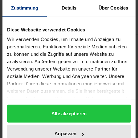
Zur Wunschliste hinzufügen
Zustimmung
Details
Über Cookies
Hinweise zu Versandkosten
Diese Webseite verwendet Cookies
Wir verwenden Cookies, um Inhalte und Anzeigen zu
Beschreibung
personalisieren, Funktionen für soziale Medien anbieten
zu können und die Zugriffe auf unsere Website zu
Die Entstehungsmechanismen sowie die Ursachen
analysieren. Außerdem geben wir Informationen zu Ihrer
Verwendung unserer Website an unsere Partner für
für die zunehmende Verbreitung allergischer
soziale Medien, Werbung und Analysen weiter. Unsere
Erkrankungen sind trotz weltweiter
Partner führen diese Informationen möglicherweise mit
Forschungsanstrengungen noch immer weitgehend
weiteren Daten zusammen, die Sie ihnen bereitgestellt
ungeklärt. Vor allem allergie- und asthmakranke
haben oder die sie im Rahmen Ihrer Nutzung der Dienste
Kinder und ihre Angehörigen sind großen
gesammelt haben.
Belastungen ausgesetzt, und es fehlt oft das Wissen
Alle akzeptieren
um die bestmögliche Behandlung und Betreuung.
Das Bundesministerium für Gesundheit hat deshalb
Anpassen