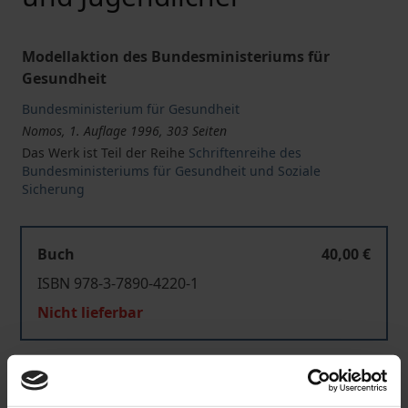
Modellaktion des Bundesministeriums für
Gesundheit
Bundesministerium für Gesundheit
Nomos, 1. Auflage 1996, 303 Seiten
Das Werk ist Teil der Reihe
Schriftenreihe des
Bundesministeriums für Gesundheit und Soziale
Sicherung
Buch
40,00 €
ISBN 978-3-7890-4220-1
Nicht lieferbar
In den Warenkorb