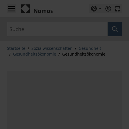
Zum Inhalt springen
Suche
Startseite
/
Sozialwissenschaften
/
Gesundheit
/
Gesundheitsökonomie
/
Gesundheitsökonomie