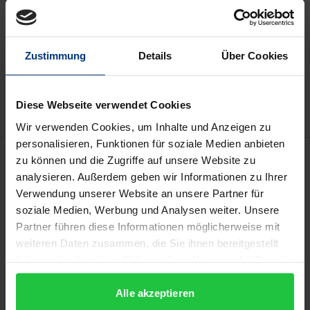
kann die MwSt. an der Kasse variieren.
In den Warenkorb
Zustimmung
Details
Über Cookies
Zur Wunschliste hinzufügen
Hinweise zu Versandkosten
Diese Webseite verwendet Cookies
Wir verwenden Cookies, um Inhalte und Anzeigen zu
personalisieren, Funktionen für soziale Medien anbieten
Beschreibung
zu können und die Zugriffe auf unsere Website zu
analysieren. Außerdem geben wir Informationen zu Ihrer
Verwendung unserer Website an unsere Partner für
Die Finanzierung internationaler
soziale Medien, Werbung und Analysen weiter. Unsere
Investitionsschiedsverfahren durch sog.
Partner führen diese Informationen möglicherweise mit
gewerbliche Prozessfinanzierer bietet seit einigen
weiteren Daten zusammen, die Sie ihnen bereitgestellt
Jahren Stoff für kontroverse Diskussionen. Dieses
haben oder die sie im Rahmen Ihrer Nutzung der Dienste
Werk erörtert, inwieweit das Engagement von
gesammelt haben.
Prozessfinanzierern in Investitionsschiedsverfahren
Alle akzeptieren