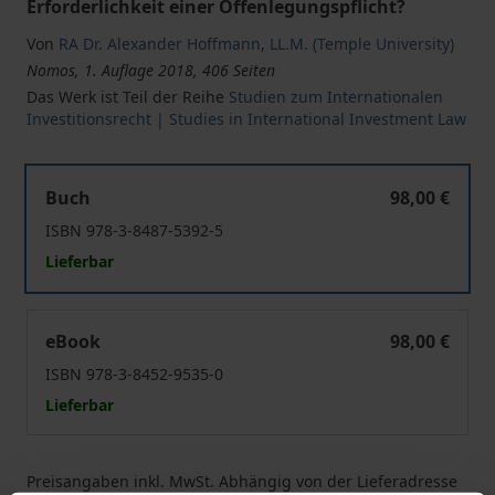
Erforderlichkeit einer Offenlegungspflicht?
Von
RA Dr. Alexander Hoffmann
,
LL.M. (Temple University)
Nomos, 1. Auflage 2018, 406 Seiten
Das Werk ist Teil der Reihe
Studien zum Internationalen
Investitionsrecht | Studies in International Investment Law
Gewerbliche Prozessfinanzierung in internationalen Inv
Buch
98,00 €
ISBN 978-3-8487-5392-5
Lieferbar
Gewerbliche Prozessfinanzierung in internationalen Inv
eBook
98,00 €
ISBN 978-3-8452-9535-0
Lieferbar
Preisangaben inkl. MwSt. Abhängig von der Lieferadresse